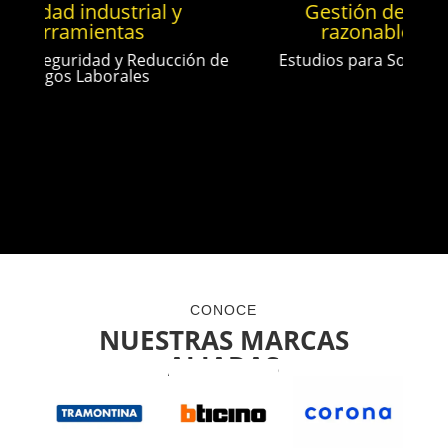
rial y
Gestión de calidad y uso
as
razonable de energía
 Reducción de
Estudios para Soluciones Adecuadas
les
Ver más
CONOCE
NUESTRAS MARCAS
ALIADAS