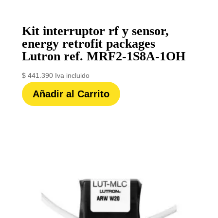
Kit interruptor rf y sensor,
energy retrofit packages
Lutron ref. MRF2-1S8A-1OH
$
441.390
Iva incluido
Añadir al Carrito