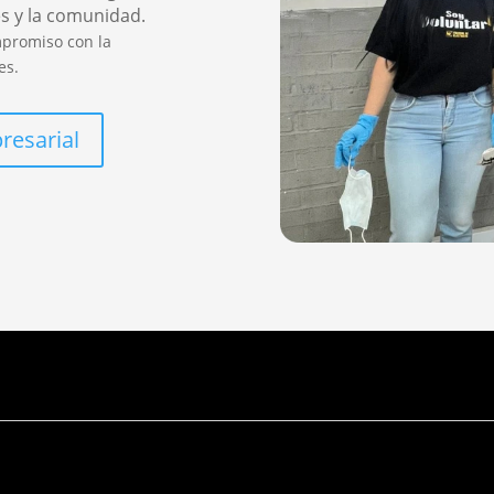
es y la comunidad.
mpromiso con la
es.
resarial