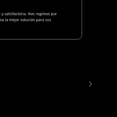
 y satisfactoria. Nos regimos por
iba la mejor solución para sus
olítica de garantías
/o devoluciones
Ver Más