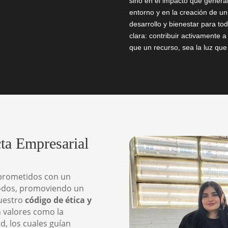
sino en el impacto que genera
entorno y en la creación de un
desarrollo y bienestar para to
clara: contribuir activamente 
que un recurso, sea la luz q
ta Empresarial
prometidos con un
todos, promoviendo un
Nuestro
código de ética y
 valores como la
d, los cuales guían