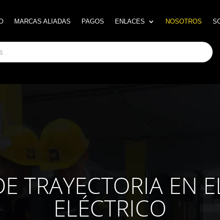
O
O
MARCAS ALIADAS
MARCAS ALIADAS
PAGOS
PAGOS
ENLACES
ENLACES
NOSOTROS
NOSOTROS
S
S
DE TRAYECTORIA EN 
ELÉCTRICO