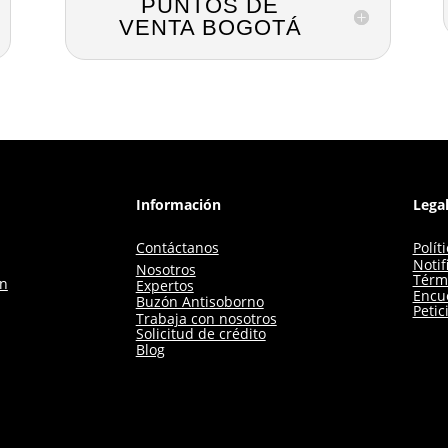
PUNTOS DE
VENTA BOGOTÁ
Información
Lega
Contáctanos
Polít
Notif
Nosotros
Térm
ón
Expertos
Encue
Buzón Antisoborno
Petic
Trabaja con nosotros
Solicitud de crédito
Blog