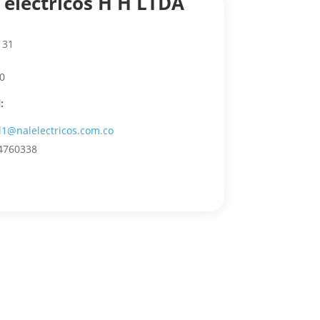
 eléctricos H H LTDA
 31
0
:
l1@nalelectricos.com.co
4760338