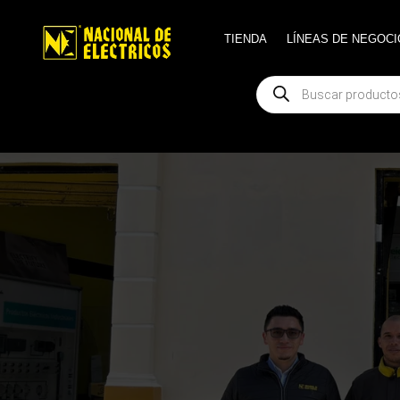
TIENDA
TIENDA
LÍNEAS DE NEGOCI
LÍNEAS DE NEGOCI
Búsqueda
Búsqueda
de
de
productos
productos