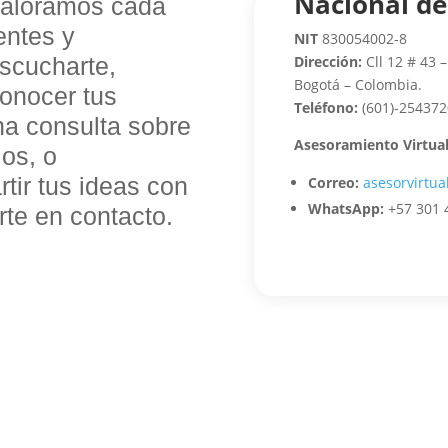
Nacional de
 valoramos cada
entes y
NIT
830054002-8
escucharte,
Dirección:
Cll 12 # 43 –
Bogotá – Colombia.
conocer tus
Teléfono:
(601)-254372
na consulta sobre
Asesoramiento
Virtual
ios, o
ir tus ideas con
Correo:
asesorvirtua
WhatsApp:
+57 301 
te en contacto.