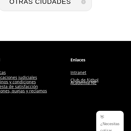
OTRAS CIUDADES
l
Enlaces
icas
Intranet
icaciones judiciales
Club de fútbol
inos y condiciones
Academia NE
sta de satisfacción
iones, quejas y reclamos
👋
¿Necesitas
cotizar