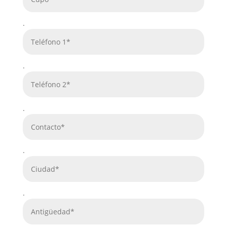
.
.
.
.
.