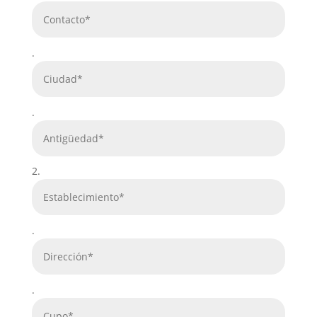
.
.
2.
.
.