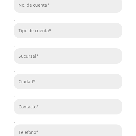
.
.
.
.
.