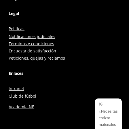
Legal
Políticas
Notificaciones judiciales
Términos y condiciones
Encuesta de satisfacción
Peticiones, quejas y reclamos
Enlaces
Intranet
Club de fútbol
👋
Academia NE
¿Necesitas
cotizar
materiales