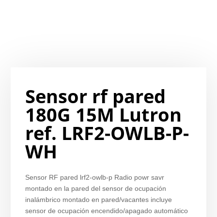
Sensor rf pared
180G 15M Lutron
ref. LRF2-OWLB-P-
WH
Sensor RF pared lrf2-owlb-p Radio powr savr
montado en la pared del sensor de ocupación
inalámbrico montado en pared/vacantes incluye
sensor de ocupación encendido/apagado automático