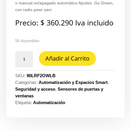
o manual on/apagado automático Ajustes. Go Green,
con radio powr savr.
Precio:
$
360.290
Iva incluido
56 disponibles
Sensor
Añadir al Carrito
rf
pared
180G
SKU:
90LRF2OWLB
15M
Categorías:
Automatización y Espacios Smart
,
Lutron
Seguridad y acceso
,
Sensores de puertas y
ref.
ventanas
LRF2-
Etiqueta:
Automatización
OWLB-
P-
WH
cantidad