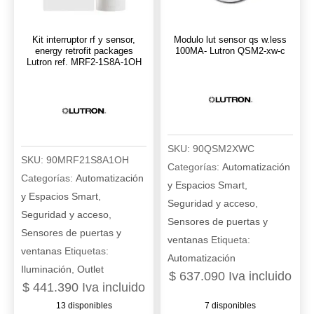
Kit interruptor rf y sensor,
Modulo lut sensor qs w.less
energy retrofit packages
100MA- Lutron QSM2-xw-c
Lutron ref. MRF2-1S8A-1OH
SKU:
90QSM2XWC
SKU:
90MRF21S8A1OH
Categorías:
Automatización
Categorías:
Automatización
y Espacios Smart
,
y Espacios Smart
,
Seguridad y acceso
,
Seguridad y acceso
,
Sensores de puertas y
Sensores de puertas y
ventanas
Etiqueta:
ventanas
Etiquetas:
Automatización
Iluminación
,
Outlet
$
637.090
Iva incluido
$
441.390
Iva incluido
13 disponibles
7 disponibles