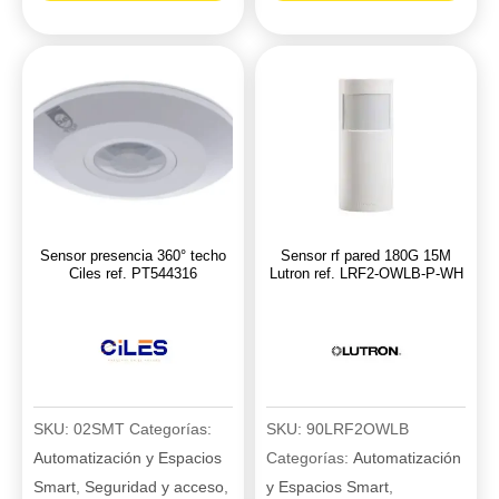
presencia/ausencia
pared
de
con
audio
ángulo
radio
de
powr
180°
savr
y
Lutron
9
ref.
metros
LRF2-
de
Sensor presencia 360° techo
Sensor rf pared 180G 15M
OKLB-
distancia
Ciles ref. PT544316
Lutron ref. LRF2-OWLB-P-WH
P-
cantidad
WH
cantidad
SKU:
02SMT
Categorías:
SKU:
90LRF2OWLB
Automatización y Espacios
Categorías:
Automatización
Smart
,
Seguridad y acceso
,
y Espacios Smart
,