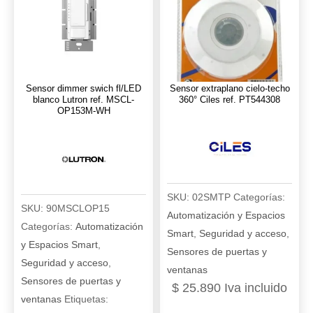
osens-
alcance
wh
46
cantidad
metros
Lutron
Sensor dimmer swich fl/LED
Sensor extraplano cielo-techo
ref.
blanco Lutron ref. MSCL-
360° Ciles ref. PT544308
LOS-
OP153M-WH
CUS-
500-
WH
cantidad
SKU:
02SMTP
Categorías:
SKU:
90MSCLOP15
Automatización y Espacios
Categorías:
Automatización
Smart
,
Seguridad y acceso
,
y Espacios Smart
,
Sensores de puertas y
Seguridad y acceso
,
ventanas
Sensores de puertas y
$
25.890
Iva incluido
ventanas
Etiquetas: