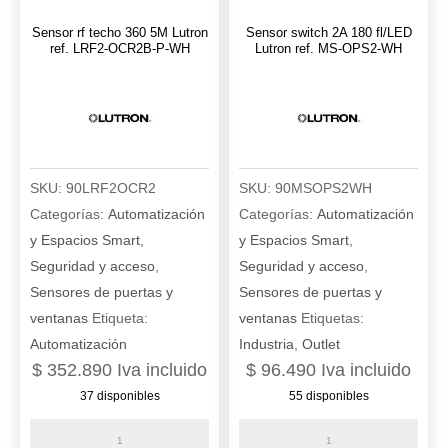
cantidad
Sensor rf techo 360 5M Lutron
Sensor switch 2A 180 fl/LED
ref. LRF2-OCR2B-P-WH
Lutron ref. MS-OPS2-WH
SKU:
90LRF2OCR2
SKU:
90MSOPS2WH
Categorías:
Automatización
Categorías:
Automatización
y Espacios Smart
,
y Espacios Smart
,
Seguridad y acceso
,
Seguridad y acceso
,
Sensores de puertas y
Sensores de puertas y
ventanas
Etiqueta:
ventanas
Etiquetas:
Automatización
Industria
,
Outlet
$
352.890
Iva incluido
$
96.490
Iva incluido
37 disponibles
55 disponibles
Sensor
Sensor