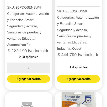
SKU:
90PDOSENSWH
SKU:
90LOSCUS50
Categorías:
Automatización
Categorías:
Automatización
y Espacios Smart
,
y Espacios Smart
,
Seguridad y acceso
,
Seguridad y acceso
,
Sensores de puertas y
Sensores de puertas y
ventanas
Etiqueta:
ventanas
Etiquetas:
Automatización
Industria
,
Outlet
$
222.190
Iva incluido
$
444.790
Iva incluido
20 disponibles
Sensor
1 disponibles
caseta
Sensor
180
Agregar al carrito
Agregar al carrito
de
blanco
techo
-
180
Lutron
grados
pd-
uls