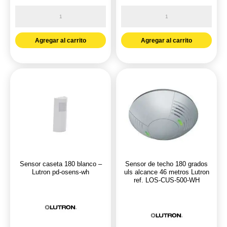
Kit
Modulo
interruptor
lut
rf
sensor
Agregar al carrito
Agregar al carrito
y
qs
sensor,
w.less
energy
100MA-
retrofit
Lutron
packages
QSM2-
Lutron
xw-
ref.
c
MRF2-
cantidad
1S8A-
Sensor caseta 180 blanco –
Sensor de techo 180 grados
1OH
Lutron pd-osens-wh
uls alcance 46 metros Lutron
ref. LOS-CUS-500-WH
cantidad