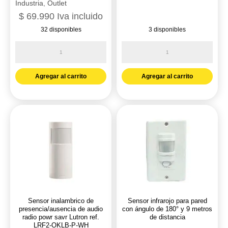
Industria
,
Outlet
$
69.990
Iva incluido
32 disponibles
3 disponibles
Sensor
Sensor
dimmer
extraplano
swich
cielo-
Agregar al carrito
Agregar al carrito
fl/LED
techo
blanco
360°
Lutron
Ciles
ref.
ref.
MSCL-
PT544308
OP153M-
cantidad
WH
cantidad
Sensor inalambrico de
Sensor infrarojo para pared
presencia/ausencia de audio
con ángulo de 180° y 9 metros
radio powr savr Lutron ref.
de distancia
LRF2-OKLB-P-WH