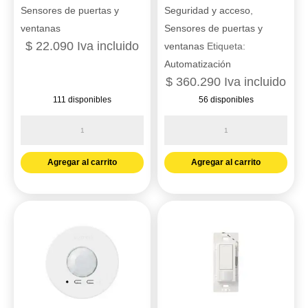
Sensores de puertas y
Seguridad y acceso
,
ventanas
Sensores de puertas y
$
22.090
Iva incluido
ventanas
Etiqueta:
Automatización
$
360.290
Iva incluido
111 disponibles
56 disponibles
Sensor
Sensor
presencia
rf
360°
pared
Agregar al carrito
Agregar al carrito
techo
180G
Ciles
15M
ref.
Lutron
PT544316
ref.
cantidad
LRF2-
OWLB-
P-
WH