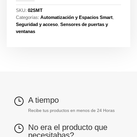
360°
techo
SKU:
02SMT
Ciles
Categorías:
Automatización y Espacios Smart
,
ref.
Seguridad y acceso
,
Sensores de puertas y
PT544316
ventanas
cantidad
A tiempo
}
Recibe tus productos en menos de 24 Horas
No era el producto que
}
necesitabas?