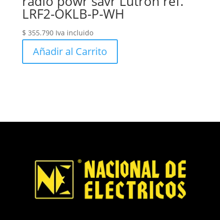
radio powr savr Lutron ref.
LRF2-OKLB-P-WH
$
355.790
Iva incluido
Añadir al Carrito