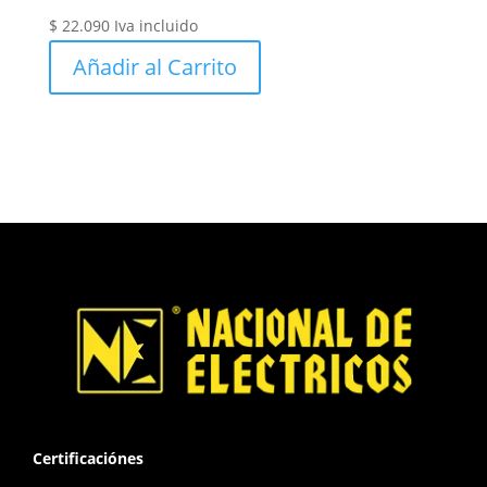
$
22.090
Iva incluido
Añadir al Carrito
Certificaciónes