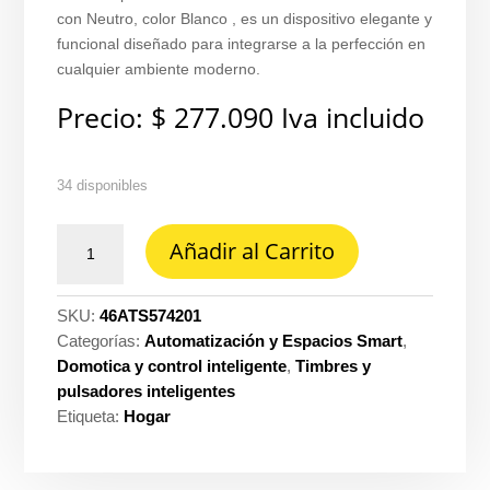
con Neutro, color Blanco , es un dispositivo elegante y
funcional diseñado para integrarse a la perfección en
cualquier ambiente moderno.
Precio:
$
277.090
Iva incluido
34 disponibles
Interruptor
Añadir al Carrito
Arteor
cuadrado
sencillo
SKU:
46ATS574201
smart
Categorías:
Automatización y Espacios Smart
,
1M
Domotica y control inteligente
,
Timbres y
c/neutro
pulsadores inteligentes
blanco
Etiqueta:
Hogar
Legrand
ref.
574201