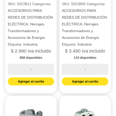
SKU:
50CIB12
Categorías:
SKU:
50CIB58
Categorías:
ACCESORIOS PARA
ACCESORIOS PARA
REDES DE DISTRIBUCIÓN
REDES DE DISTRIBUCIÓN
ELÉCTRICA
,
Herrajes
,
ELÉCTRICA
,
Herrajes
,
Transformadores y
Transformadores y
Accesorios de Energía
Accesorios de Energía
Etiqueta:
Industria
Etiqueta:
Industria
$
2.990
Iva incluido
$
3.490
Iva incluido
888 disponibles
143 disponibles
Cinta
Cinta
bandit
bandit
1/2
5/8
Agregar al carrito
Agregar al carrito
x
x
mt
mt
General
cantidad
cantidad