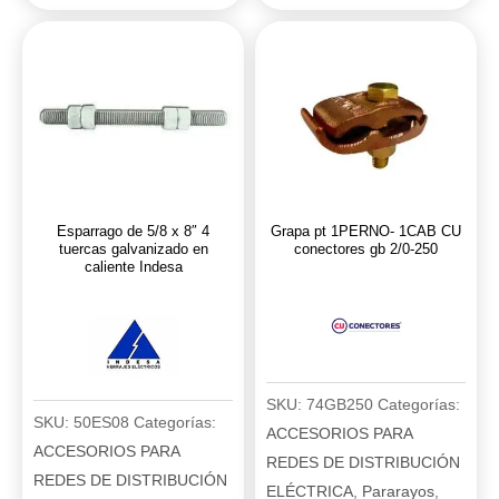
sirena
277
"incendio"
salida
Sti
24V
cantidad
Osram
cantidad
Esparrago de 5/8 x 8″ 4
Grapa pt 1PERNO- 1CAB CU
tuercas galvanizado en
conectores gb 2/0-250
caliente Indesa
SKU:
74GB250
Categorías:
SKU:
50ES08
Categorías:
ACCESORIOS PARA
ACCESORIOS PARA
REDES DE DISTRIBUCIÓN
REDES DE DISTRIBUCIÓN
ELÉCTRICA
,
Pararayos
,