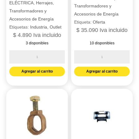
ELÉCTRICA
,
Herrajes
,
Transformadores y
Transformadores y
Accesorios de Energía
Accesorios de Energía
Etiqueta:
Oferta
Etiquetas:
Industria
,
Outlet
$
35.090
Iva incluido
$
4.890
Iva incluido
3 disponibles
10 disponibles
Esparrago
Grapa
de
pt
5/8
1PERNO-
Agregar al carrito
Agregar al carrito
x
1CAB
8"
CU
4
conectores
tuercas
gb
galvanizado
2/0-
en
250
caliente
cantidad
Indesa