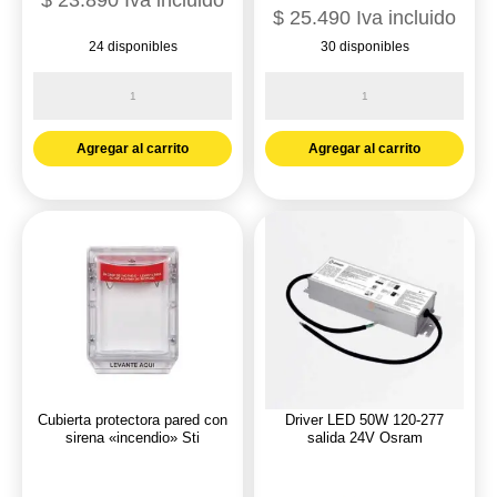
$
23.890
Iva incluido
$
25.490
Iva incluido
24 disponibles
30 disponibles
Conector
Conector
al
bimetalico
3
aluminio-
Agregar al carrito
Agregar al carrito
pines
cobre
4/0-
1
556
perno
parl
para
cantidad
cable
4-
4/0*
Indesa
cantidad
Cubierta protectora pared con
Driver LED 50W 120-277
sirena «incendio» Sti
salida 24V Osram