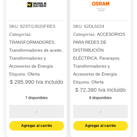
SKU:
82STI13020FRES
SKU:
62DL5024
Categorías:
Categorías:
ACCESORIOS
TRANSFORMADORES
,
PARA REDES DE
Transformadores de aceite
,
DISTRIBUCIÓN
Transformadores y
ELÉCTRICA
,
Pararayos
,
Accesorios de Energía
Transformadores y
Etiqueta:
Oferta
Accesorios de Energía
$
295.990
Iva incluido
Etiqueta:
Oferta
$
72.390
Iva incluido
7 disponibles
6 disponibles
Cubierta
Driver
protectora
LED
pared
50W
Agregar al carrito
Agregar al carrito
con
120-