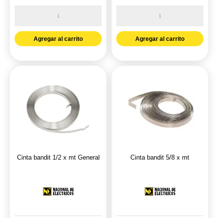
Alambron
Caja
aluminio
inspeccion
8MM
30X30X20
Agregar al carrito
Agregar al carrito
Importado
p.tierra
cantidad
polipropileno
genérico
spt
cantidad
Cinta bandit 1/2 x mt General
Cinta bandit 5/8 x mt