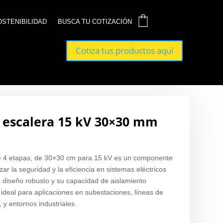
0
0
OSTENIBILIDAD
OSTENIBILIDAD
BUSCA TU COTIZACIÓN
BUSCA TU COTIZACIÓN
Cotiza tus productos aquí
Cotiza tus productos aquí
o escalera 15 kV 30×30 mm
de 4 etapas, de 30×30 cm para 15 kV es un componente
ar la seguridad y la eficiencia en sistemas eléctricos
 diseño robusto y su capacidad de aislamiento
s ideal para aplicaciones en subestaciones, líneas de
, y entornos industriales.