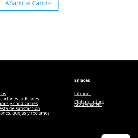
Añadir al Carrito
l
Enlaces
icas
Intranet
icaciones judiciales
Club de fútbol
inos y condiciones
Academia NE
sta de satisfacción
iones, quejas y reclamos