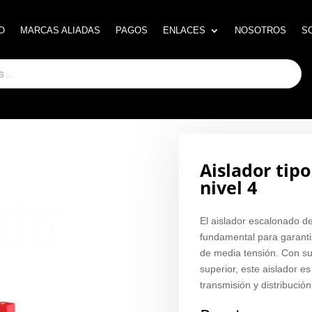
O
O
MARCAS ALIADAS
MARCAS ALIADAS
PAGOS
PAGOS
ENLACES
ENLACES
NOSOTROS
NOSOTROS
S
S
Aislador tip
nivel 4
El aislador escalonado 
fundamental para garantiz
de media tensión. Con su
superior, este aislador e
transmisión y distribución