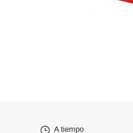
A tiempo
}