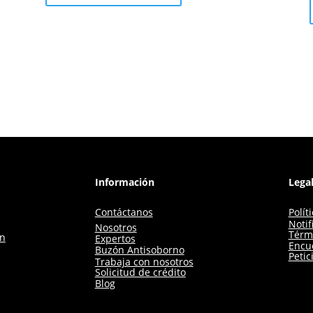
Información
Lega
Contáctanos
Polít
Notif
Nosotros
Térm
ón
Expertos
Encue
Buzón Antisoborno
Petic
Trabaja con nosotros
Solicitud de crédito
Blog