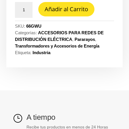
Grapa
Añadir al Carrito
pt
5/8
cobre
SKU:
66GWU
retie
Categorías:
ACCESORIOS PARA REDES DE
Bt
DISTRIBUCIÓN ELÉCTRICA
,
Pararayos
,
cantidad
Transformadores y Accesorios de Energía
Etiqueta:
Industria
A tiempo
}
Recibe tus productos en menos de 24 Horas