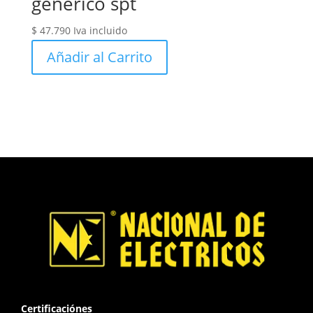
genérico spt
$
47.790
Iva incluido
Añadir al Carrito
Certificaciónes