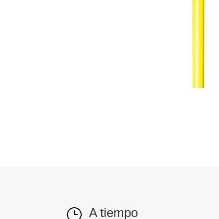
A tiempo
}