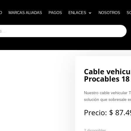
O
O
MARCAS ALIADAS
MARCAS ALIADAS
PAGOS
PAGOS
ENLACES
ENLACES
NOSOTROS
NOSOTROS
S
S
Cable vehicu
Procables 18
Nuestro cable vehicular 
solución que sobresale en
Precio:
$
87.4
2 disponibles