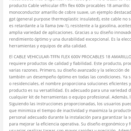
producto Cable vehicular-tffn flex 600v procables 18 amarillo
monoconductor amarillo de cobre suave, un ejemplo destacado
gpt (general purpose thermoplastic insulated), este cable no
es retardante a la llama (vw-1), resistente a la gasolina, aceit
amplia variedad de aplicaciones. Gracias a su diseño innovado
rendimiento óptimo y una durabilidad excepcional. Es la elec
herramientas y equipos de alta calidad.
El CABLE VEHICULAR-TFFN FLEX 600V PROCABLES 18 AMARILLO 
requiere productos de calidad y fiabilidad. Este producto, p
varias razones. Primero, su diseño avanzado y la selección de 
también un desempeño óptimo en todas las condiciones. Ya sea
o residenciales, el nombre proporciona soluciones eficientes y
producto es su versatilidad. Es adecuado para una variedad de
cualquier kit de herramientas o equipo profesional. Además, l
Siguiendo las instrucciones proporcionadas, los usuarios pue
que minimiza el tiempo de inactividad y maximiza la producti
personal adecuado durante la instalación para garantizar la
para mejorar la eficiencia operativa. Su diseño ergonómico y fu
usuarios realizar tareas con mayor rapidez y precisión. Adem