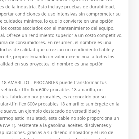
s de la industria. Esto incluye pruebas de durabilidad,
oportar condiciones de uso intensivas sin comprometer su
e cuidados mínimos, lo que lo convierte en una opción
 los costos asociados con el mantenimiento del equipo.
nal. Ofrece un rendimiento superior a un costo competitivo,
 gama de consumidores. En resumen, el nombre es una
uctos de calidad que ofrezcan un rendimiento fiable y
xcede, proporcionando un valor excepcional a todos los
 calidad en sus proyectos, el nombre es una opción
 18 AMARILLO – PROCABLES puede transformar tus
vehicular-tffn flex 600v procables 18 amarillo, un
tes. fabricado por procables, es reconocido por su
ular-tffn flex 600v procables 18 amarillo: sumérgete en la
e suave, un ejemplo destacado de versatilidad y
ermoplastic insulated), este cable no solo proporciona un
vw-1), resistente a la gasolina, aceites, disolventes y
plicaciones. gracias a su diseño innovador y el uso de