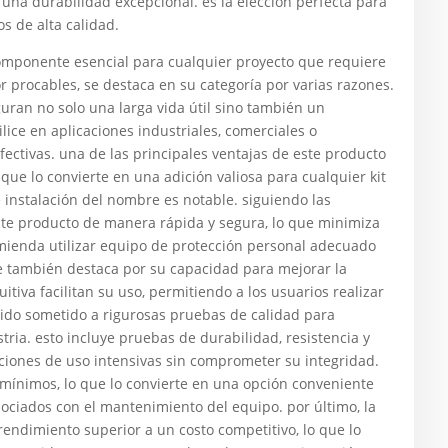
 una durabilidad excepcional. es la elección perfecta para
s de alta calidad.
 componente esencial para cualquier proyecto que requiere
r procables, se destaca en su categoría por varias razones.
uran no solo una larga vida útil sino también un
ice en aplicaciones industriales, comerciales o
fectivas. una de las principales ventajas de este producto
que lo convierte en una adición valiosa para cualquier kit
 instalación del nombre es notable. siguiendo las
ste producto de manera rápida y segura, lo que minimiza
omienda utilizar equipo de protección personal adecuado
re también destaca por su capacidad para mejorar la
itiva facilitan su uso, permitiendo a los usuarios realizar
sido sometido a rigurosas pruebas de calidad para
ria. esto incluye pruebas de durabilidad, resistencia y
iones de uso intensivas sin comprometer su integridad.
ínimos, lo que lo convierte en una opción conveniente
sociados con el mantenimiento del equipo. por último, la
rendimiento superior a un costo competitivo, lo que lo