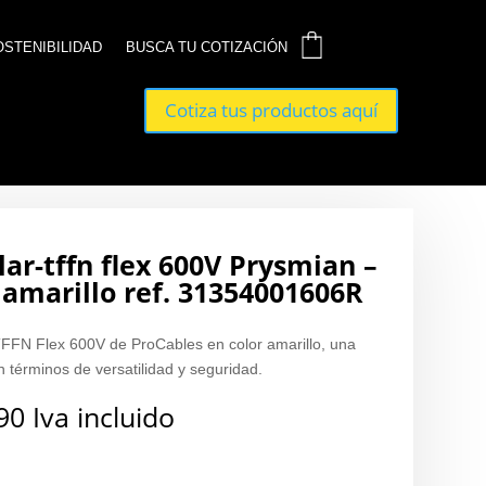
0
0
OSTENIBILIDAD
OSTENIBILIDAD
BUSCA TU COTIZACIÓN
BUSCA TU COTIZACIÓN
Cotiza tus productos aquí
Cotiza tus productos aquí
lar-tffn flex 600V Prysmian –
 amarillo ref. 31354001606R
TFFN Flex 600V de ProCables en color amarillo, una
 términos de versatilidad y seguridad.
90
Iva incluido