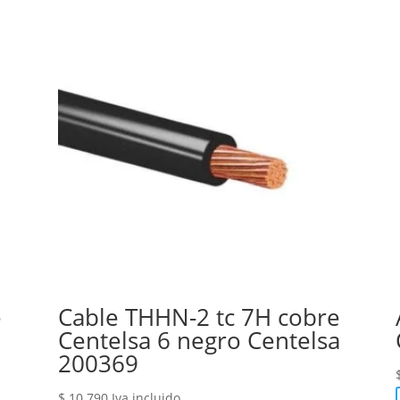
e
Cable THHN-2 tc 7H cobre
Centelsa 6 negro Centelsa
200369
$
10.790
Iva incluido