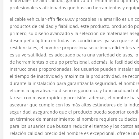
materiales de alta calidad, garantiza un rendimiento óptimo y
profesionales y aficionados que buscan herramientas y equipo
el cable vehicular-tffn flex 600v procables 18 amarillo es un
productos de calidad y fiabilidad. este producto, producido po
primero, su diseño avanzado y la selección de materiales aseg
desempeño óptimo en todas las condiciones. ya sea que se util
residenciales, el nombre proporciona soluciones eficientes y e
es su versatilidad. es adecuado para una variedad de usos, lo 
de herramientas o equipo profesional. además, la facilidad de
instrucciones proporcionadas, los usuarios pueden instalar e
el tiempo de inactividad y maximiza la productividad. se rec
durante la instalación para garantizar la seguridad. el nomb
eficiencia operativa. su diseño ergonómico y funcionalidad intu
tareas con mayor rapidez y precisión. además, el nombre ha 
asegurar que cumple con los más altos estándares de la indust
seguridad, asegurando que el producto pueda soportar condic
en términos de mantenimiento, el nombre requiere cuidados m
para los usuarios que buscan reducir el tiempo y los costos a
relación calidad-precio del nombre es excepcional. ofrece un 