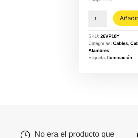
Cable
Añadir
vehicular-
tffn
flex
SKU:
26VP18Y
600V
Categorías:
Cables
,
Cab
Prysmian
Alambres
-
Etiqueta:
Iluminación
Procables
18
amarillo
ref.
31354001606R
cantidad
No era el producto que
}