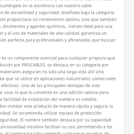
: sumérgete en la excelencia con nuestro cable
 de versatilidad y seguridad. diseñado bajo la categoría
 solo proporciona un rendimiento óptimo, sino que también
es, disolventes y agentes químicos., siendo ideal para una
r y el uso de materiales de alta calidad, garantiza un
ción perfecta para profesionales y aficionados que buscan
es un componente esencial para cualquier proyecto que
roducido por PROCABLES, se destaca en su categoría por
materiales aseguran no solo una larga vida útil sino
 que se utilice en aplicaciones industriales, comerciales
 efectivas. Una de las principales ventajas de este
 usos, lo que lo convierte en una adición valiosa para
a facilidad de instalación del nombre es notable.
den instalar este producto de manera rápida y segura, lo
vidad. Se recomienda utilizar equipo de protección
 seguridad. El nombre también destaca por su capacidad
ncionalidad intuitiva facilitan su uso, permitiendo a los
ás, el nombre ha sido sometido a rigurosas pruebas de