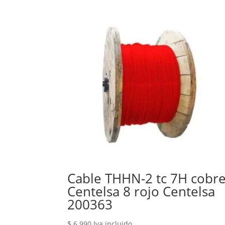
Cable THHN-2 tc 7H cobr
Centelsa 8 rojo Centelsa
200363
$
6.990
Iva incluido