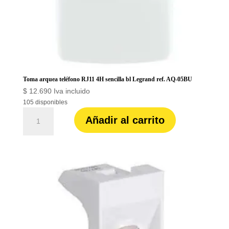
Toma arquea teléfono RJ11 4H sencilla bl Legrand ref. AQ-05BU
$
12.690
Iva incluido
105 disponibles
Toma
Añadir al carrito
arquea
teléfono
RJ11
4H
sencilla
bl
Legrand
ref.
AQ-
05BU
cantidad