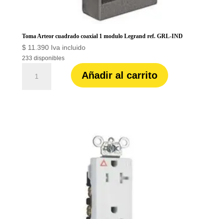
Toma Arteor cuadrado coaxial 1 modulo Legrand ref. GRL-IND
$
11.390
Iva incluido
233 disponibles
Toma
Añadir al carrito
Arteor
cuadrado
coaxial
1
modulo
Legrand
ref.
GRL-
IND
cantidad