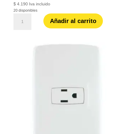
$
4.190
Iva incluido
20 disponibles
Toma
Añadir al carrito
arquea
sencilla
bl
Legrand
ref.
AQ-
030
cantidad