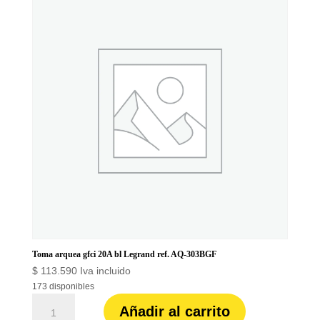
ref.
AQ-
303BG
cantidad
Toma arquea gfci 20A bl Legrand ref. AQ-303BGF
$
113.590
Iva incluido
173 disponibles
Toma
Añadir al carrito
arquea