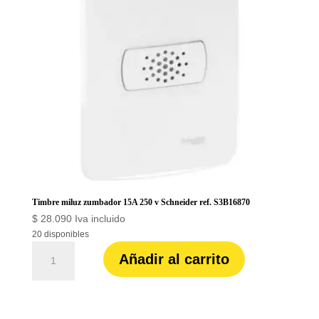
Timbre miluz zumbador 15A 250 v Schneider ref. S3B16870
$
28.090
Iva incluido
20 disponibles
Timbre
Añadir al carrito
miluz
zumbador
15A
250
v