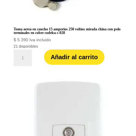
Toma aerea en caucho 15 amperios 250 voltios mirada china con polo
terminales en cobre codelca c-028
$
5.390
Iva incluido
21 disponibles
Toma
Añadir al carrito
aerea
en
caucho
15
amperios
250
voltios
mirada
china
con
polo
terminales
en