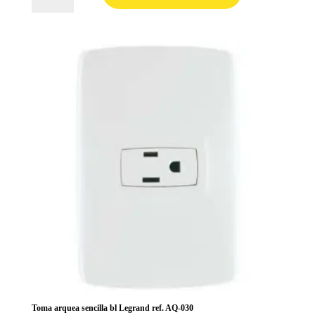
gfci
20A
bl
Legrand
ref.
AQ-
303BGF
cantidad
Toma arquea sencilla bl Legrand ref. AQ-030