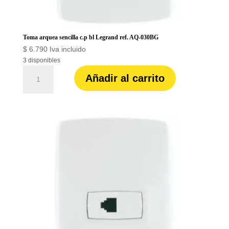
Toma arquea sencilla c.p bl Legrand ref. AQ-030BG
$
6.790
Iva incluido
3 disponibles
Toma
Añadir al carrito
arquea
sencilla
c.p
bl
Legrand
ref.
AQ-
030BG
cantidad