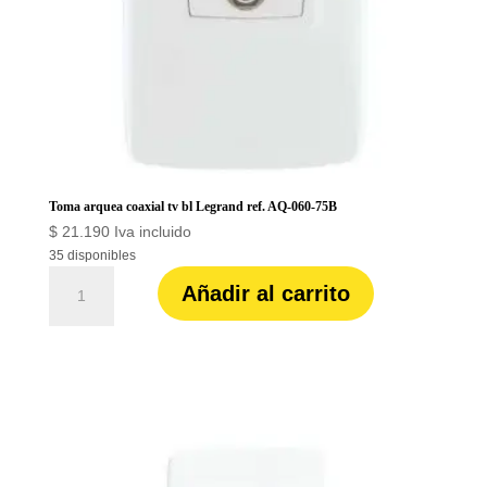
cobre
codelca
c-
028
cantidad
Toma arquea coaxial tv bl Legrand ref. AQ-060-75B
$
21.190
Iva incluido
35 disponibles
Toma
Añadir al carrito
arquea
coaxial
tv
bl
Legrand
ref.
AQ-
060-
75B