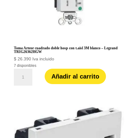
Toma Arteor cuadrado doble hosp con t.aisl 3M blanco – Legrand
TRIG26362HGW
$
26.390
Iva incluido
7 disponibles
Toma
Añadir al carrito
Arteor
cuadrado
doble
hosp
con
t.aisl
3M
blanco
-
Legrand