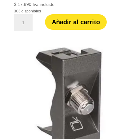
$
17.890
Iva incluido
303 disponibles
Toma
Añadir al carrito
Arteor
cuadrada
doble
con
polo
tierra
aislada
3
modulos
Legrand
grl-
industrial
583735
cantidad