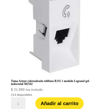
grl-
industrial
582550
cantidad
Toma Arteor cobreadrado teléfono RJ11 1 modulo Legrand grl-
industrial 582542
$
21.890
Iva incluido
214 disponibles
Toma
Añadir al carrito
Arteor