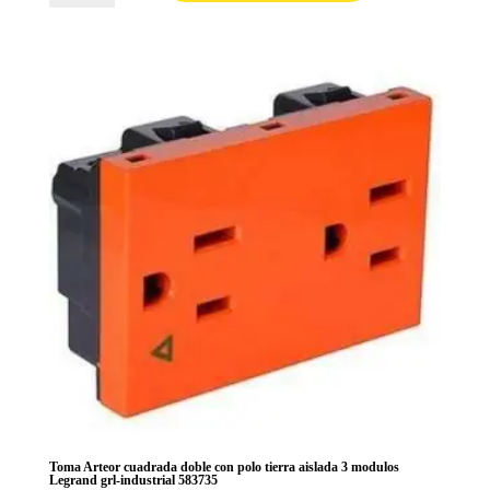
cobreadrado
teléfono
RJ11
1
modulo
Legrand
grl-
industrial
582542
cantidad
Toma Arteor cuadrada doble con polo tierra aislada 3 modulos
Legrand grl-industrial 583735