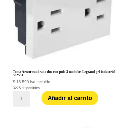
TRIG26362HGW
cantidad
Toma Arteor cuadrado doe con polo 3 modulos Legrand grl-industrial
582531
$
13.590
Iva incluido
3275 disponibles
Toma
Añadir al carrito
Arteor
cuadrado
doe
con
polo
3