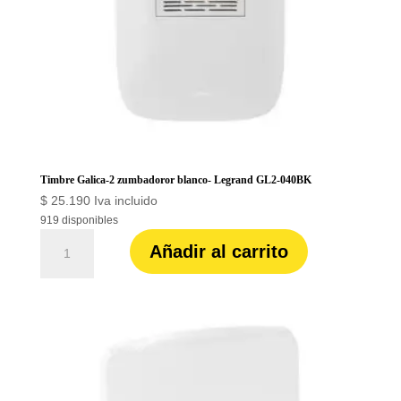
Timbre Galica-2 zumbadoror blanco- Legrand GL2-040BK
$
25.190
Iva incluido
919 disponibles
Timbre
Añadir al carrito
Galica-
2
zumbadoror
blanco-
Legrand
GL2-
040BK
cantidad