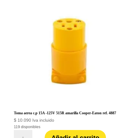
Schneider
ref.
S3B16870
cantidad
Toma aerea c.p 15A -125V 515R amarilla Cooper-Eaton ref. 4887
$
10.090
Iva incluido
119 disponibles
Toma
Añadir al carrito