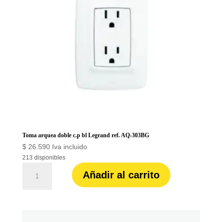
cantidad
Toma arquea doble c.p bl Legrand ref. AQ-303BG
$
26.590
Iva incluido
213 disponibles
Toma
Añadir al carrito
arquea
doble
c.p
bl
Legrand