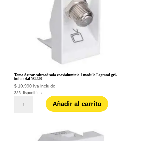
Toma Arteor cobreadrado coaxialuminio 1 modulo Legrand grl-
industrial 582550
$
10.990
Iva incluido
383 disponibles
Toma
Añadir al carrito
Arteor
cobreadrado
coaxialuminio
1
modulo
Legrand