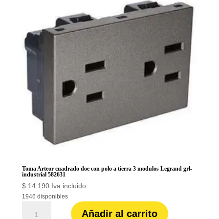
modulos
Legrand
grl-
industrial
582531
cantidad
Toma Arteor cuadrado doe con polo a tierra 3 modulos Legrand grl-
industrial 582631
$
14.190
Iva incluido
1946 disponibles
Toma
Añadir al carrito
Arteor