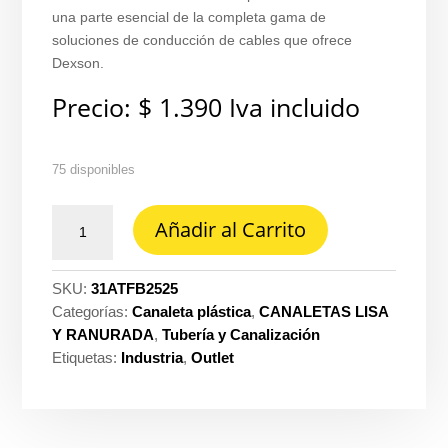
una parte esencial de la completa gama de
soluciones de conducción de cables que ofrece
Dexson.
Precio:
$
1.390
Iva incluido
75 disponibles
Tapa
Añadir al Carrito
final
25
MM
SKU:
31ATFB2525
x
Categorías:
Canaleta plástica
,
CANALETAS LISA
25
Y RANURADA
,
Tubería y Canalización
MM
Etiquetas:
Industria
,
Outlet
(accesorio
para
canaleta
plastica)