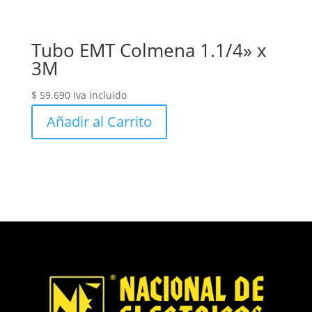
Tubo EMT Colmena 1.1/4» x
3M
$
59.690
Iva incluido
Añadir al Carrito