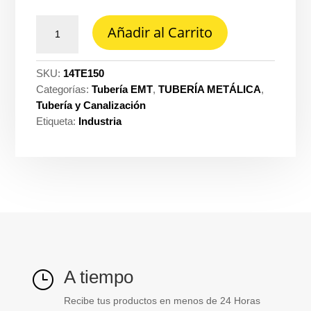
Tubo
Añadir al Carrito
EMT
Colmena
1.1/2''
SKU:
14TE150
x
Categorías:
Tubería EMT
,
TUBERÍA METÁLICA
,
3M
Tubería y Canalización
cantidad
Etiqueta:
Industria
A tiempo
}
Recibe tus productos en menos de 24 Horas