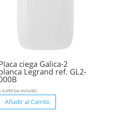
Placa ciega Galica-2
blanca Legrand ref. GL2-
000B
$
4.690
Iva incluido
Añadir al Carrito