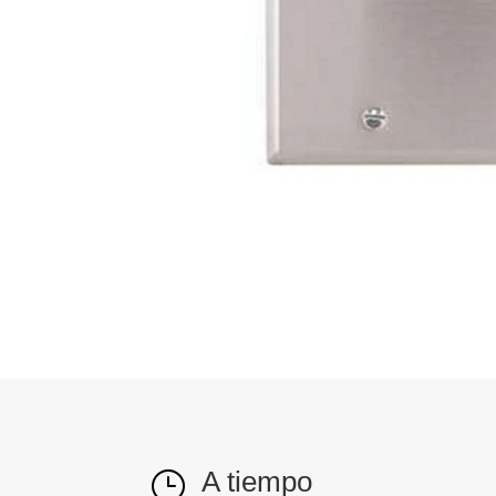
A tiempo
}