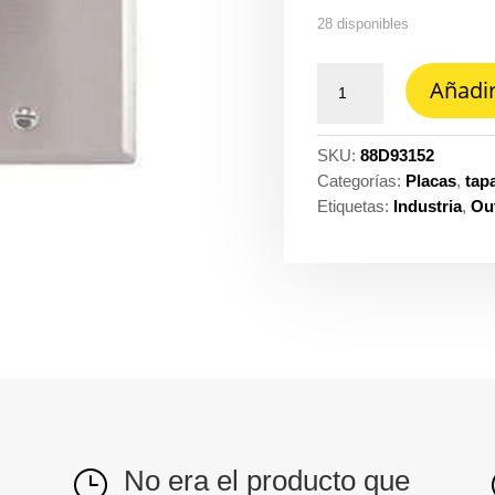
28 disponibles
Tapa
Añadir
en
acero
ciega
SKU:
88D93152
para
Categorías:
Placas
,
tap
caja
Etiquetas:
Industria
,
Out
4X4
2400
cooper
Eaton
ref.
93152
cantidad
No era el producto que
}