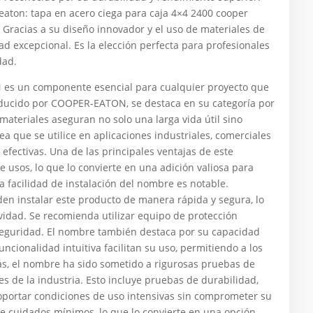
eaton: tapa en acero ciega para caja 4×4 2400 cooper
 Gracias a su diseño innovador y el uso de materiales de
ad excepcional. Es la elección perfecta para profesionales
dad.
s un componente esencial para cualquier proyecto que
roducido por COOPER-EATON, se destaca en su categoría por
materiales aseguran no solo una larga vida útil sino
 que se utilice en aplicaciones industriales, comerciales
 efectivas. Una de las principales ventajas de este
 usos, lo que lo convierte en una adición valiosa para
a facilidad de instalación del nombre es notable.
den instalar este producto de manera rápida y segura, lo
vidad. Se recomienda utilizar equipo de protección
 seguridad. El nombre también destaca por su capacidad
ncionalidad intuitiva facilitan su uso, permitiendo a los
ás, el nombre ha sido sometido a rigurosas pruebas de
s de la industria. Esto incluye pruebas de durabilidad,
oportar condiciones de uso intensivas sin comprometer su
e cuidados mínimos, lo que lo convierte en una opción