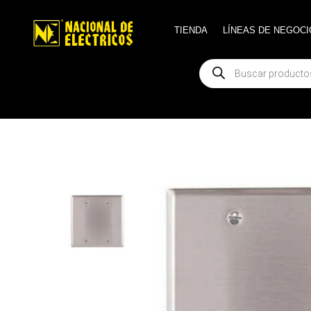
TIENDA
TIENDA
LÍNEAS DE NEGOCI
LÍNEAS DE NEGOCI
Búsqueda
Búsqueda
de
de
productos
productos