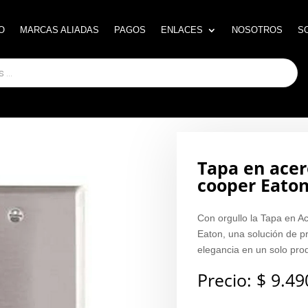
O
O
MARCAS ALIADAS
MARCAS ALIADAS
PAGOS
PAGOS
ENLACES
ENLACES
NOSOTROS
NOSOTROS
S
S
Tapa en acer
cooper Eaton
Con orgullo la Tapa en 
Eaton, una solución de p
elegancia en un solo pro
Precio:
$
9.49