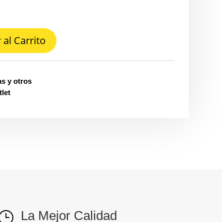
 al Carrito
as y otros
let
La Mejor Calidad
}