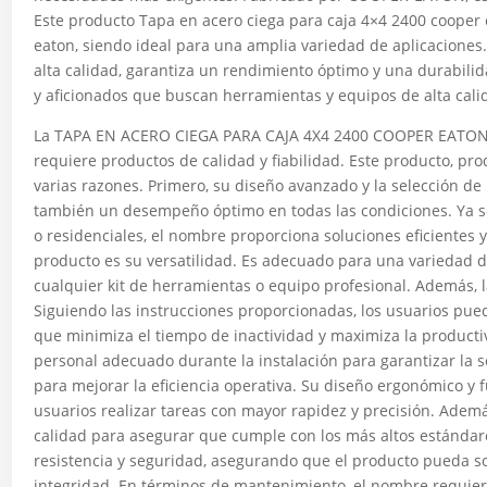
Este producto Tapa en acero ciega para caja 4×4 2400 cooper 
eaton, siendo ideal para una amplia variedad de aplicaciones.
alta calidad, garantiza un rendimiento óptimo y una durabilid
y aficionados que buscan herramientas y equipos de alta cali
La TAPA EN ACERO CIEGA PARA CAJA 4X4 2400 COOPER EATON e
requiere productos de calidad y fiabilidad. Este producto, p
varias razones. Primero, su diseño avanzado y la selección de 
también un desempeño óptimo en todas las condiciones. Ya sea
o residenciales, el nombre proporciona soluciones eficientes y
producto es su versatilidad. Es adecuado para una variedad de
cualquier kit de herramientas o equipo profesional. Además, l
Siguiendo las instrucciones proporcionadas, los usuarios pue
que minimiza el tiempo de inactividad y maximiza la producti
personal adecuado durante la instalación para garantizar la
para mejorar la eficiencia operativa. Su diseño ergonómico y fu
usuarios realizar tareas con mayor rapidez y precisión. Adem
calidad para asegurar que cumple con los más altos estándare
resistencia y seguridad, asegurando que el producto pueda s
integridad. En términos de mantenimiento, el nombre requier