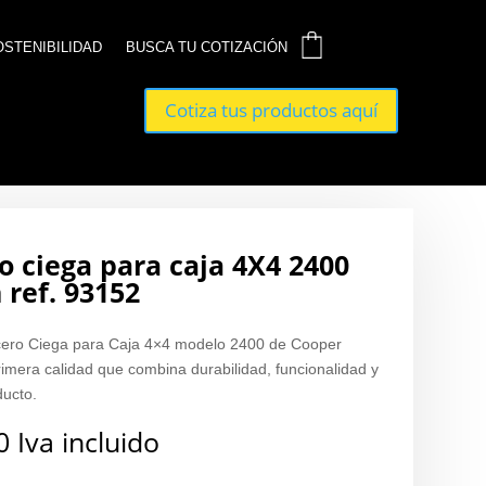
0
0
OSTENIBILIDAD
OSTENIBILIDAD
BUSCA TU COTIZACIÓN
BUSCA TU COTIZACIÓN
Cotiza tus productos aquí
Cotiza tus productos aquí
o ciega para caja 4X4 2400
 ref. 93152
Acero Ciega para Caja 4×4 modelo 2400 de Cooper
rimera calidad que combina durabilidad, funcionalidad y
ducto.
0
Iva incluido