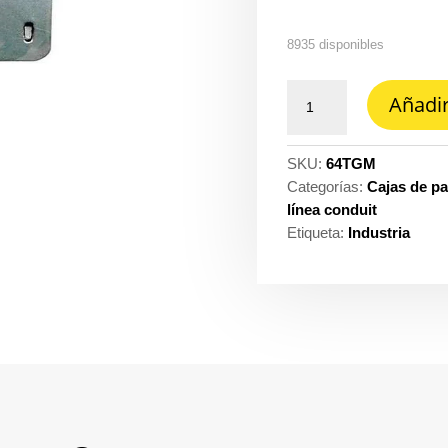
8935 disponibles
Tapa
Añadir
galvanizada
2400
4X4''
SKU:
64TGM
mixta
Categorías:
Cajas de p
Proelectricos
línea conduit
ref.
Etiqueta:
Industria
1113E00030
cantidad