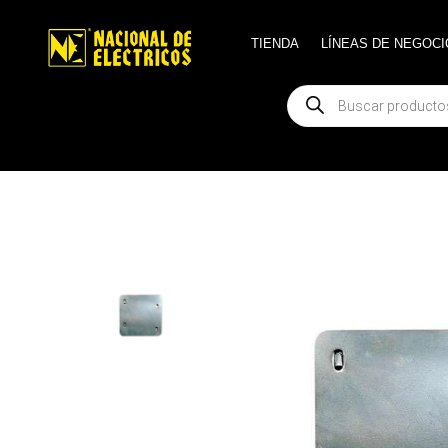
TIENDA
TIENDA
LÍNEAS DE NEGOCI
LÍNEAS DE NEGOCI
Búsqueda
Búsqueda
de
de
productos
productos