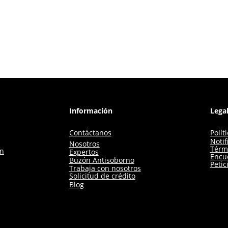
Información
Lega
Contáctanos
Polít
Notif
Nosotros
Térm
ón
Expertos
Encue
Buzón Antisoborno
Petic
Trabaja con nosotros
Solicitud de crédito
Blog