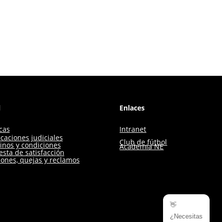
l
Enlaces
icas
Intranet
icaciones judiciales
Club de fútbol
inos y condiciones
Academia NE
sta de satisfacción
iones, quejas y reclamos
👋
¿Necesitas