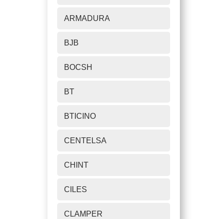
metr
Prys
ARMADURA
-
Proc
BJB
ref.
3135
BOCSH
cant
BT
BTICINO
CENTELSA
CHINT
CILES
CLAMPER