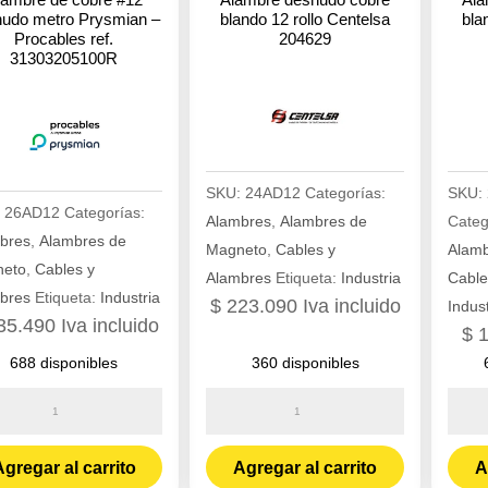
udo metro Prysmian –
blando 12 rollo Centelsa
bla
Procables ref.
204629
31303205100R
SKU:
24AD12
Categorías:
SKU:
:
26AD12
Categorías:
Alambres
,
Alambres de
Categ
bres
,
Alambres de
Magneto
,
Cables y
Alamb
eto
,
Cables y
Alambres
Etiqueta:
Industria
Cable
bres
Etiqueta:
Industria
$
223.090
Iva incluido
Indust
35.490
Iva incluido
$
1
688 disponibles
360 disponibles
bre
Alambre
Alamb
desnudo
desn
e
cobre
cobre
gregar al carrito
Agregar al carrito
A
blando
bland