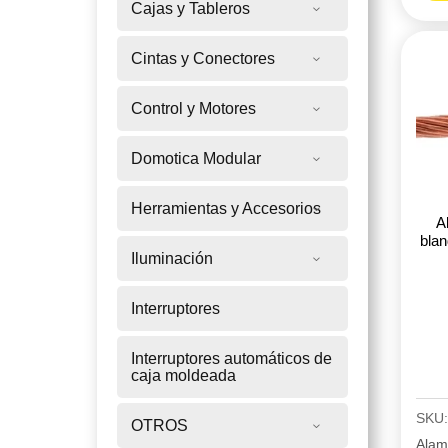
Cajas y Tableros
desn
metr
Cintas y Conectores
Prys
-
Control y Motores
Proc
ref.
Domotica Modular
3130
cant
Herramientas y Accesorios
A
blan
Iluminación
Interruptores
Interruptores automáticos de
caja moldeada
SKU
OTROS
Alam