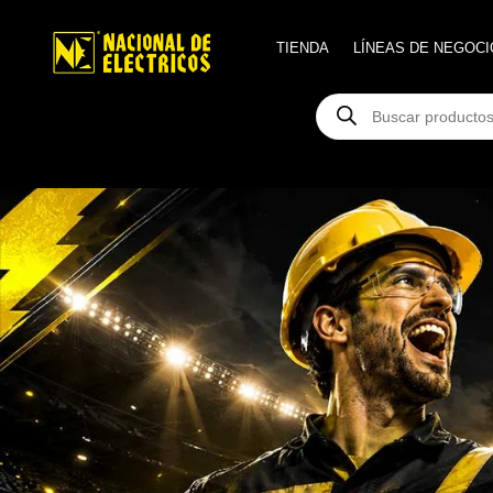
TIENDA
TIENDA
LÍNEAS DE NEGOCI
LÍNEAS DE NEGOCI
Búsqueda
Búsqueda
de
de
productos
productos