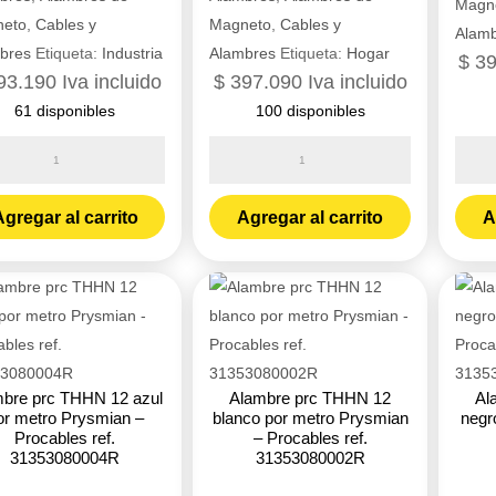
Magn
eto
,
Cables y
Magneto
,
Cables y
Alam
bres
Etiqueta:
Industria
Alambres
Etiqueta:
Hogar
$
39
93.190
Iva incluido
$
397.090
Iva incluido
61 disponibles
100 disponibles
bre
Alambre
Alamb
udo
prc
prc
THHN
THH
gregar al carrito
Agregar al carrito
A
do
10
10
negro
vr
Prysmian
Prysm
mian
-
-
Procables
Proca
ables
ref.
ref.
bre prc THHN 12 azul
Alambre prc THHN 12
Al
31353100001R
3135
or metro Prysmian –
blanco por metro Prysmian
negr
3259100R
cantidad
canti
Procables ref.
– Procables ref.
31353080004R
31353080002R
idad