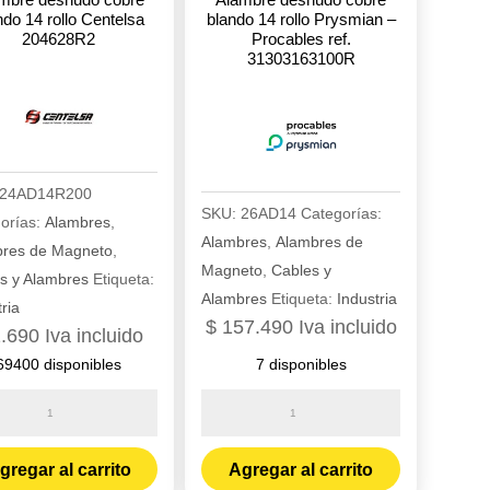
ndo 14 rollo Centelsa
blando 14 rollo Prysmian –
204628R2
Procables ref.
31303163100R
24AD14R200
SKU:
26AD14
Categorías:
orías:
Alambres
,
Alambres
,
Alambres de
res de Magneto
,
Magneto
,
Cables y
s y Alambres
Etiqueta:
Alambres
Etiqueta:
Industria
ria
$
157.490
Iva incluido
.690
Iva incluido
69400 disponibles
7 disponibles
re
Alambre
udo
desnudo
cobre
gregar al carrito
Agregar al carrito
o
blando