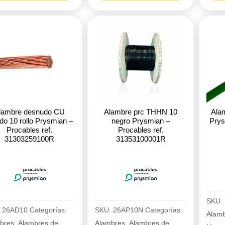
udo
12
14
o
rollo
rollo
mian
Centelsa
Cente
204629
2046
ables
cantidad
canti
3205100R
idad
lambre desnudo CU
Alambre prc THHN 10
Ala
do 10 rollo Prysmian –
negro Prysmian –
Prys
Procables ref.
Procables ref.
31303259100R
31353100001R
SKU:
:
26AD10
Categorías:
SKU:
26AP10N
Categorías:
Alam
bres
,
Alambres de
Alambres
,
Alambres de