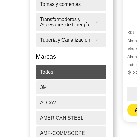
Tomas y corrientes
Transformadores y
Accesorios de Energía
SKU
Tubería y Canalización
Alam
Magn
Marcas
Alam
Indus
Todos
$
2
3M
Alam
prc
ALCAVE
THH
A
12
AMERICAN STEEL
azul
por
AMP-COMMSCOPE