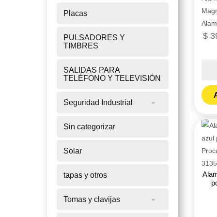
Magn
Placas
Alam
$
3
PULSADORES Y
TIMBRES
Alam
SALIDAS PARA
desn
TELÉFONO Y TELEVISIÓN
CU
A
Seguridad Industrial
blan
10
Sin categorizar
rollo
Prys
Solar
-
Proc
Alam
tapas y otros
ref.
p
3130
Tomas y clavijas
cant