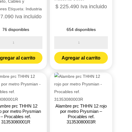
eto
,
Cables y
$
225.490
Iva incluido
bres
Etiqueta:
Industria
7.090
Iva incluido
76 disponibles
654 disponibles
re
Alambre
prc
N
THHN
gregar al carrito
Agregar al carrito
12
amarillo
ian
por
metro
bles
Prysmian
-
ambre prc THHN 12
Alambre prc THHN 12 rojo
3100005R
Procables
o por metro Prysmian
por metro Prysmian –
dad
ref.
– Procables ref.
Procables ref.
31353080001R
31353080003R
31353080006R
cantidad