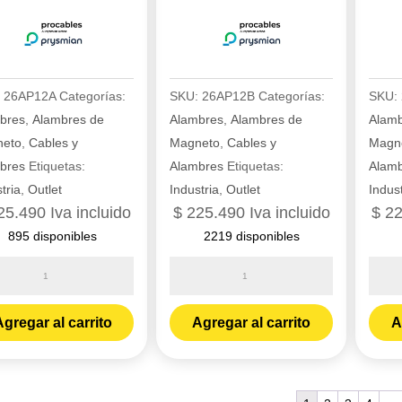
:
26AP12A
Categorías:
SKU:
26AP12B
Categorías:
SKU:
bres
,
Alambres de
Alambres
,
Alambres de
Alam
eto
,
Cables y
Magneto
,
Cables y
Magn
bres
Etiquetas:
Alambres
Etiquetas:
Alam
tria
,
Outlet
Industria
,
Outlet
Indust
25.490
Iva incluido
$
225.490
Iva incluido
$
22
895 disponibles
2219 disponibles
bre
Alambre
Alamb
prc
prc
N
THHN
THH
gregar al carrito
Agregar al carrito
A
12
12
blanco
negro
por
por