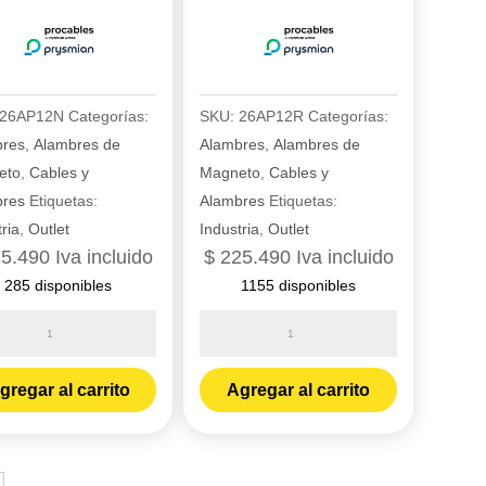
26AP12N
Categorías:
SKU:
26AP12R
Categorías:
bres
,
Alambres de
Alambres
,
Alambres de
eto
,
Cables y
Magneto
,
Cables y
bres
Etiquetas:
Alambres
Etiquetas:
ria
,
Outlet
Industria
,
Outlet
5.490
Iva incluido
$
225.490
Iva incluido
285 disponibles
1155 disponibles
re
Alambre
prc
N
THHN
gregar al carrito
Agregar al carrito
12
rojo
por