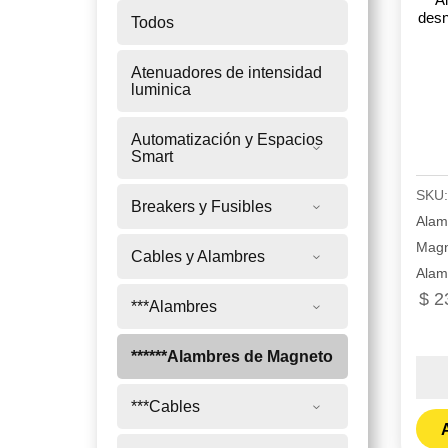
desn
Todos
Atenuadores de intensidad
luminica
Automatización y Espacios
Smart
SKU
Breakers y Fusibles
Alam
Magn
Cables y Alambres
Alam
$
2
***Alambres
******Alambres de Magneto
Alam
de
***Cables
cobr
A
#12