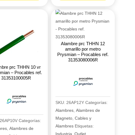
14
rollo
lsa
Prysmian
28R2
-
dad
Procables
Alambre prc THHN 12
ref.
amarillo por metro
31303163100R
Prysmian – Procables ref.
31353080006R
cantidad
mbre prc THHN 10 vr
mian – Procables ref.
31353100005R
SKU:
26AP12Y
Categorías:
Alambres
,
Alambres de
Magneto
,
Cables y
26AP10V
Categorías:
Alambres
Etiquetas:
bres
,
Alambres de
Industria
,
Outlet