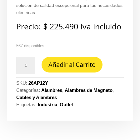
solución de calidad excepcional para tus necesidades
eléctricas.
Precio:
$
225.490
Iva incluido
567 disponibles
Alambre
Añadir al Carrito
prc
THHN
12
SKU:
26AP12Y
amarillo
Categorías:
Alambres
,
Alambres de Magneto
,
por
Cables y Alambres
metro
Etiquetas:
Industria
,
Outlet
Prysmian
-
Procables
ref.
31353080006R