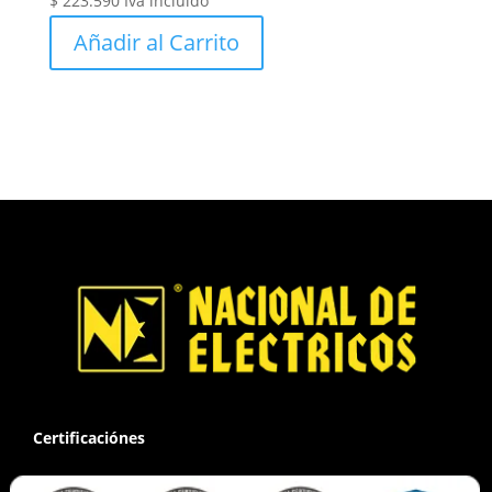
$
223.590
Iva incluido
Añadir al Carrito
Certificaciónes