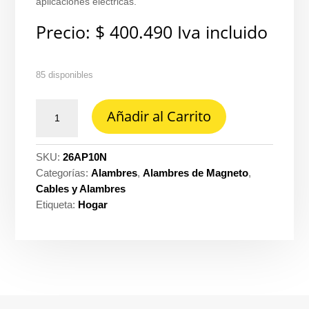
aplicaciones eléctricas.
Precio:
$
400.490
Iva incluido
85 disponibles
Alambre
Añadir al Carrito
prc
THHN
10
SKU:
26AP10N
negro
Categorías:
Alambres
,
Alambres de Magneto
,
Prysmian
Cables y Alambres
-
Etiqueta:
Hogar
Procables
ref.
31353100001R
cantidad