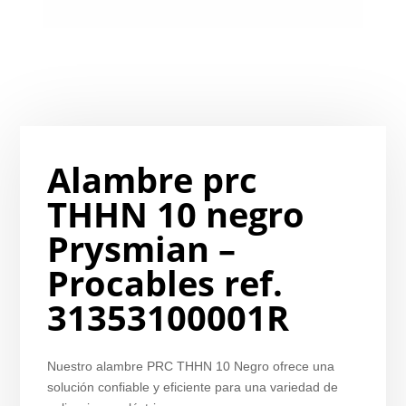
Alambre prc
THHN 10 negro
Prysmian –
Procables ref.
31353100001R
Nuestro alambre PRC THHN 10 Negro ofrece una
solución confiable y eficiente para una variedad de