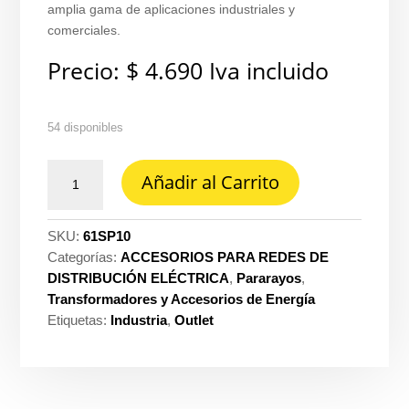
amplia gama de aplicaciones industriales y
comerciales.
Precio:
$
4.690
Iva incluido
54 disponibles
Soporte
Añadir al Carrito
para
alambron
en
SKU:
61SP10
aluminio
Categorías:
ACCESORIOS PARA REDES DE
de
DISTRIBUCIÓN ELÉCTRICA
,
Pararayos
,
10MM
Transformadores y Accesorios de Energía
2/0
Etiquetas:
Industria
,
Outlet
cantidad