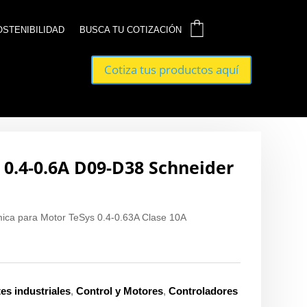
0
0
OSTENIBILIDAD
OSTENIBILIDAD
BUSCA TU COTIZACIÓN
BUSCA TU COTIZACIÓN
Cotiza tus productos aquí
Cotiza tus productos aquí
 0.4-0.6A D09-D38 Schneider
ica para Motor TeSys 0.4-0.63A Clase 10A
s industriales
,
Control y Motores
,
Controladores