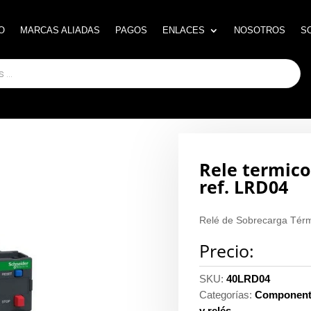
O
O
MARCAS ALIADAS
MARCAS ALIADAS
PAGOS
PAGOS
ENLACES
ENLACES
NOSOTROS
NOSOTROS
S
S
Rele termico
ref. LRD04
Relé de Sobrecarga Térm
Precio:
SKU:
40LRD04
Categorías:
Componente
y relés