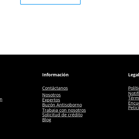
Información
Lega
Contáctanos
Polít
Notif
Nosotros
Térm
ón
Expertos
Encue
Buzón Antisoborno
Petic
Trabaja con nosotros
Solicitud de crédito
Blog