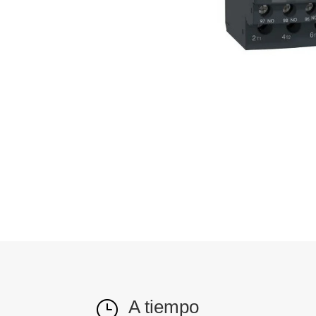
A tiempo
}