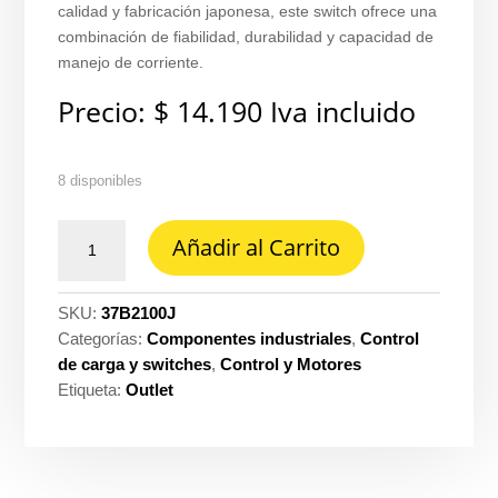
calidad y fabricación japonesa, este switch ofrece una
combinación de fiabilidad, durabilidad y capacidad de
manejo de corriente.
Precio:
$
14.190
Iva incluido
8 disponibles
Interruptor
Añadir al Carrito
doble
2x100
A
SKU:
37B2100J
tipo
Categorías:
Componentes industriales
,
Control
bisagra
de carga y switches
,
Control y Motores
para
Etiqueta:
Outlet
loza
japonés
cantidad