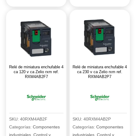
3
4
ca
ca
24
110
v
v
cc
cc
Zelio
Zelio
rxm
rxm
ref.
ref.
Relé de miniatura enchufable 4
Relé de miniatura enchufable 4
RXM3AB2BD
RXM4AB2FD
ca 120 v ca Zelio rxm ref.
ca 230 v ca Zelio rxm ref.
RXM4AB2F7
RXM4AB2P7
cantidad
cantidad
SKU:
40RXM4AB2F
SKU:
40RXM4AB2P
Categorías:
Componentes
Categorías:
Componentes
industriales
,
Control y
industriales
,
Control y