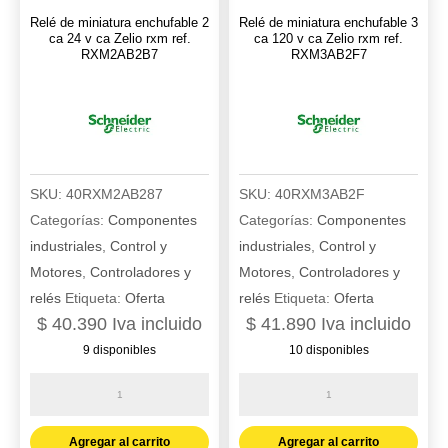
ref.
ref.
Relé de miniatura enchufable 2
Relé de miniatura enchufable 3
RXM2AB2F7
RXM2AB2P7
ca 24 v ca Zelio rxm ref.
ca 120 v ca Zelio rxm ref.
RXM2AB2B7
RXM3AB2F7
cantidad
cantidad
SKU:
40RXM2AB287
SKU:
40RXM3AB2F
Categorías:
Componentes
Categorías:
Componentes
industriales
,
Control y
industriales
,
Control y
Motores
,
Controladores y
Motores
,
Controladores y
relés
Etiqueta:
Oferta
relés
Etiqueta:
Oferta
$
40.390
Iva incluido
$
41.890
Iva incluido
9 disponibles
10 disponibles
Relé
Relé
de
de
miniatura
miniatura
Agregar al carrito
Agregar al carrito