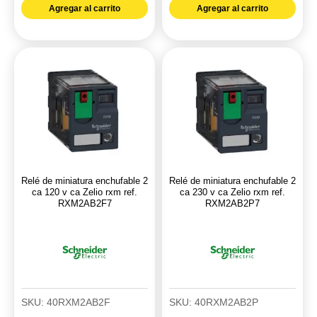
22MM
estado
Agregar al carrito
Agregar al carrito
230V
sólido
rjo
40
Siemens
A
ref.
24V
3SU1106
DC
cantidad
salida
AC
cantidad
Relé de miniatura enchufable 2
Relé de miniatura enchufable 2
ca 120 v ca Zelio rxm ref.
ca 230 v ca Zelio rxm ref.
RXM2AB2F7
RXM2AB2P7
SKU:
40RXM2AB2F
SKU:
40RXM2AB2P