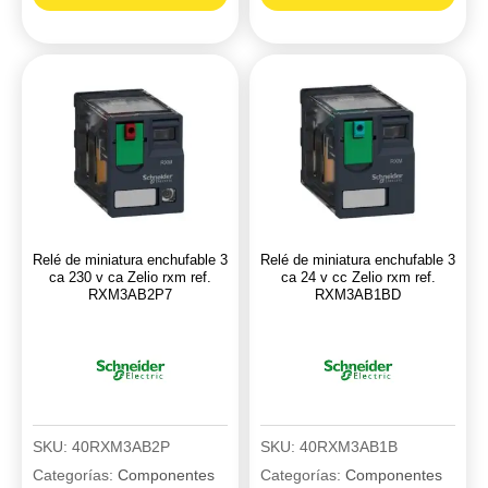
enchufable
enchufable
2
3
ca
ca
24
120
v
v
ca
ca
Zelio
Zelio
rxm
rxm
ref.
ref.
Relé de miniatura enchufable 3
Relé de miniatura enchufable 3
RXM2AB2B7
RXM3AB2F7
ca 230 v ca Zelio rxm ref.
ca 24 v cc Zelio rxm ref.
RXM3AB2P7
RXM3AB1BD
cantidad
cantidad
SKU:
40RXM3AB2P
SKU:
40RXM3AB1B
Categorías:
Componentes
Categorías:
Componentes