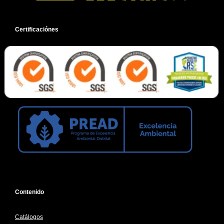
cantidad
cantidad
Certificaciónes
Contenido
Catálogos