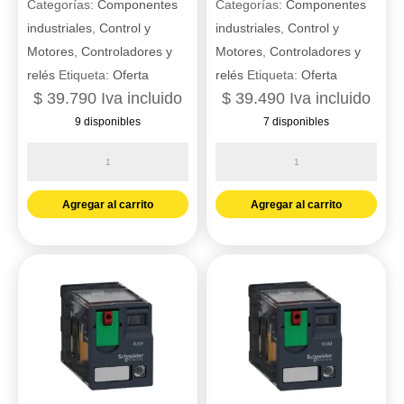
Categorías:
Componentes
Categorías:
Componentes
industriales
,
Control y
industriales
,
Control y
Motores
,
Controladores y
Motores
,
Controladores y
relés
Etiqueta:
Oferta
relés
Etiqueta:
Oferta
$
39.790
Iva incluido
$
39.490
Iva incluido
9 disponibles
7 disponibles
Relé
Relé
de
de
miniatura
miniatura
Agregar al carrito
Agregar al carrito
enchufable
enchufable
2
2
ca
ca
120
230
v
v
ca
ca
Zelio
Zelio
rxm
rxm