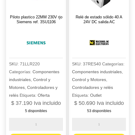
Piloto plastico 22MM 230V rjo
Relé de estado sólido 40 A
Siemens ref. 3SU1106
24V DC salida AC
SKU:
71LLR220
SKU:
37RES40
Categorías:
Categorías:
Componentes
Componentes industriales
,
industriales
,
Control y
Control y Motores
,
Motores
,
Controladores y
Controladores y relés
relés
Etiqueta:
Oferta
Etiqueta:
Outlet
$
37.190
Iva incluido
$
50.690
Iva incluido
5 disponibles
53 disponibles
Piloto
Relé
plastico
de