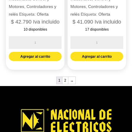
Motores
,
Controladores y
Motores
,
Controladores y
relés
Etiqueta:
Oferta
relés
Etiqueta:
Oferta
$
42.790
Iva incluido
$
41.090
Iva incluido
10 disponibles
17 disponibles
Relé
Relé
de
de
miniatura
miniatura
Agregar al carrito
Agregar al carrito
enchufable
enchufable
4
4
ca
ca
1
2
→
120
230
v
v
ca
ca
Zelio
Zelio
rxm
rxm
ref.
ref.
RXM4AB2F7
RXM4AB2P7