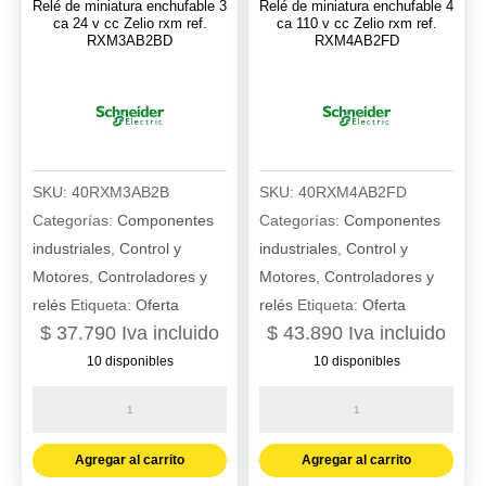
Relé de miniatura enchufable 3
Relé de miniatura enchufable 4
RXM3AB2P7
RXM3AB1BD
ca 24 v cc Zelio rxm ref.
ca 110 v cc Zelio rxm ref.
RXM3AB2BD
RXM4AB2FD
cantidad
cantidad
SKU:
40RXM3AB2B
SKU:
40RXM4AB2FD
Categorías:
Componentes
Categorías:
Componentes
industriales
,
Control y
industriales
,
Control y
Motores
,
Controladores y
Motores
,
Controladores y
relés
Etiqueta:
Oferta
relés
Etiqueta:
Oferta
$
37.790
Iva incluido
$
43.890
Iva incluido
10 disponibles
10 disponibles
Relé
Relé
de
de
miniatura
miniatura
Agregar al carrito
Agregar al carrito
enchufable
enchufable