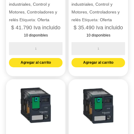
industriales
,
Control y
industriales
,
Control y
Motores
,
Controladores y
Motores
,
Controladores y
relés
Etiqueta:
Oferta
relés
Etiqueta:
Oferta
$
41.790
Iva incluido
$
35.490
Iva incluido
10 disponibles
10 disponibles
Relé
Relé
de
de
miniatura
miniatura
Agregar al carrito
Agregar al carrito
enchufable
enchufable
3
3
ca
ca
230
24
v
v
ca
cc
Zelio
Zelio
rxm
rxm
ref.
ref.