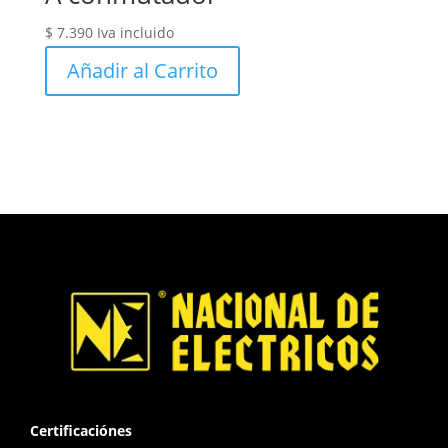
$
7.390
Iva incluido
Añadir al Carrito
Certificaciónes