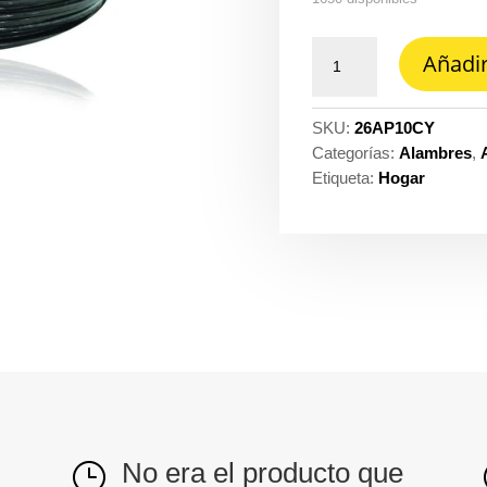
Alambre
Añadir
Prysmian
-
Procables
SKU:
26AP10CY
THHN
Categorías:
Alambres
,
10
Etiqueta:
Hogar
crr
amarillo
ref.
31353100006C
cantidad
No era el producto que
}