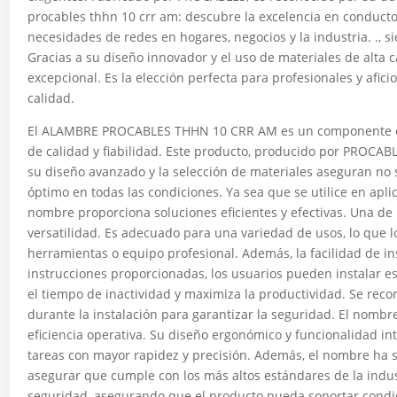
procables thhn 10 crr am: descubre la excelencia en conductor
necesidades de redes en hogares, negocios y la industria. ., 
Gracias a su diseño innovador y el uso de materiales de alta 
excepcional. Es la elección perfecta para profesionales y afi
calidad.
El ALAMBRE PROCABLES THHN 10 CRR AM es un componente ese
de calidad y fiabilidad. Este producto, producido por PROCABL
su diseño avanzado y la selección de materiales aseguran no 
óptimo en todas las condiciones. Ya sea que se utilice en aplic
nombre proporciona soluciones eficientes y efectivas. Una de 
versatilidad. Es adecuado para una variedad de usos, lo que lo
herramientas o equipo profesional. Además, la facilidad de in
instrucciones proporcionadas, los usuarios pueden instalar e
el tiempo de inactividad y maximiza la productividad. Se rec
durante la instalación para garantizar la seguridad. El nomb
eficiencia operativa. Su diseño ergonómico y funcionalidad intu
tareas con mayor rapidez y precisión. Además, el nombre ha 
asegurar que cumple con los más altos estándares de la indust
seguridad, asegurando que el producto pueda soportar condic