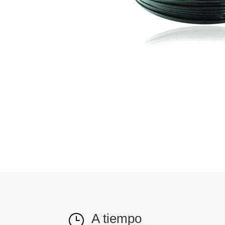
A tiempo
}