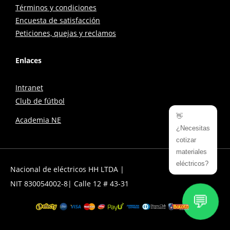
Términos y condiciones
Encuesta de satisfacción
Peticiones, quejas y reclamos
Enlaces
Intranet
Club de fútbol
👋
Academia NE
¿Necesitas
cotizar
materiales
eléctricos?
Nacional de eléctricos HH LTDA |
NIT 830054002-8| Calle 12 # 43-31
💬