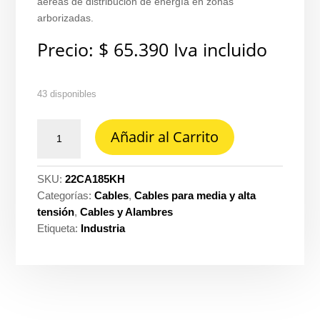
aéreas de distribución de energía en zonas
arborizadas.
Precio:
$
65.390
Iva incluido
43 disponibles
Cable
Añadir al Carrito
MT
aluminio
185MM
SKU:
22CA185KH
15KV
Categorías:
Cables
,
Cables para media y alta
p.hilos
tensión
,
Cables y Alambres
25MM
Etiqueta:
Industria
xlpe
PVC
Alcave
iec
cantidad