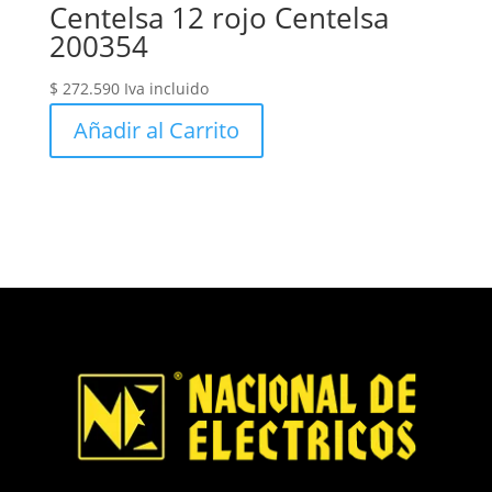
Centelsa 12 rojo Centelsa
200354
$
272.590
Iva incluido
Añadir al Carrito