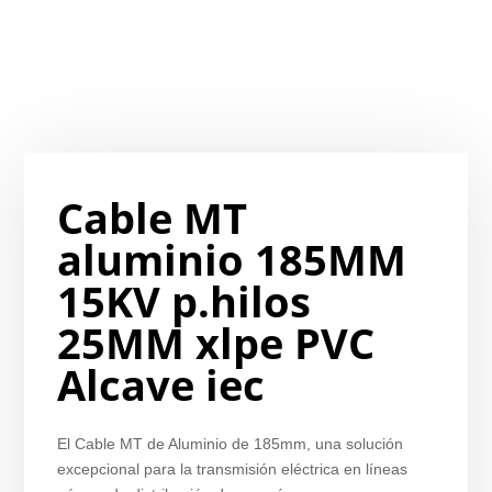
Cable MT
aluminio 185MM
15KV p.hilos
25MM xlpe PVC
Alcave iec
El Cable MT de Aluminio de 185mm, una solución
excepcional para la transmisión eléctrica en líneas