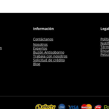
Información
Lega
Contáctanos
Polít
Notif
Nosotros
Térm
ón
Expertos
Encue
Buzón Antisoborno
Petic
Trabaja con nosotros
Solicitud de crédito
Blog