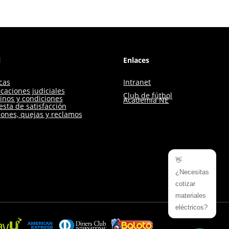
l
Enlaces
icas
Intranet
icaciones judiciales
Club de fútbol
inos y condiciones
Academia NE
sta de satisfacción
iones, quejas y reclamos
👋
¿Necesitas
cotizar
materiales
eléctricos?