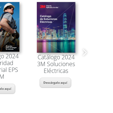
go 2024
Catálo
Catálogo 2024
ridad
3
3M Soluciones
rial EPS
Locali
Eléctricas
3M
y Sist
Mar
Descárgalo aquí
alo aquí
Descárga