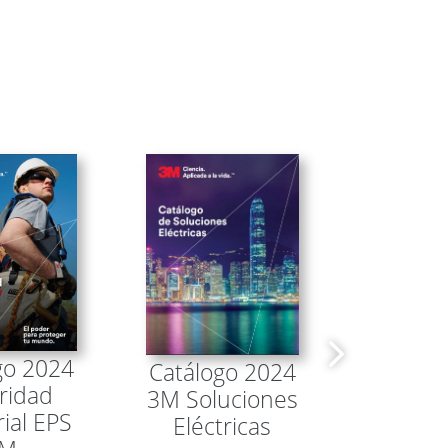
go 2024
Catálo
Catálogo 2024
ridad
3
3M Soluciones
rial EPS
Locali
Eléctricas