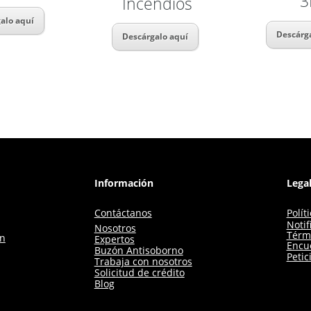
Incendios
alo aquí
Descárg
Descárgalo aquí
Información
Lega
Contáctanos
Polít
Notif
Nosotros
Térm
ón
Expertos
Encue
Buzón Antisoborno
Petic
Trabaja con nosotros
Solicitud de crédito
Blog