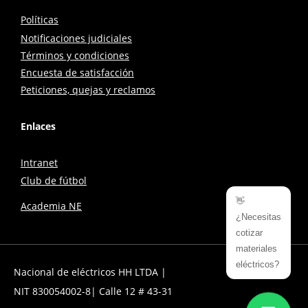
Políticas
Notificaciones judiciales
Términos y condiciones
Encuesta de satisfacción
Peticiones, quejas y reclamos
Enlaces
Intranet
Club de fútbol
👋
Academia NE
¿Necesitas
cotizar
materiales
eléctricos?
Nacional de eléctricos HH LTDA |
NIT 830054002-8| Calle 12 # 43-31