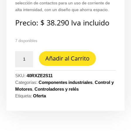
selección de contactos para un uso de corriente de
alta intensidad, con un diseño que ahorra espacio.
Precio:
$
38.290
Iva incluido
7 disponibles
Toma
Añadir al Carrito
para
relé
miniatura
SKU:
40RXZE2S11
Zelio
Categorías:
Componentes industriales
,
Control y
rxz
Motores
,
Controladores y relés
ref.
Etiqueta:
Oferta
RXZE2S111M
cantidad