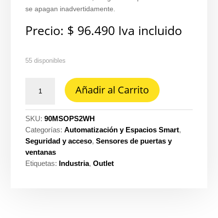
se apagan inadvertidamente.
Precio:
$
96.490
Iva incluido
55 disponibles
Sensor
Añadir al Carrito
switch
2A
180
SKU:
90MSOPS2WH
fl/LED
Categorías:
Automatización y Espacios Smart
,
Lutron
Seguridad y acceso
,
Sensores de puertas y
ref.
ventanas
MS-
Etiquetas:
Industria
,
Outlet
OPS2-
WH
cantidad