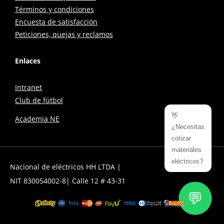
Términos y condiciones
Encuesta de satisfacción
Peticiones, quejas y reclamos
Enlaces
Intranet
Club de fútbol
👋
Academia NE
¿Necesitas
cotizar
materiales
eléctricos?
Nacional de eléctricos HH LTDA |
NIT 830054002-8| Calle 12 # 43-31
💬