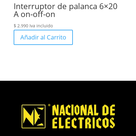
Interruptor de palanca 6×20
A on-off-on
$
2.990
Iva incluido
Añadir al Carrito