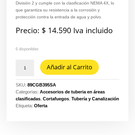
División 2 y cumple con la clasificación NEMA 4X, lo
que garantiza su resistencia a la corrosión y
protección contra la entrada de agua y polvo.
Precio:
$
14.590
Iva incluido
6 disponibles
Prensa
Añadir al Carrito
estopa
1
al
SKU:
89CGB395SA
C1D2
Categorías:
Accesorios de tuberia en áreas
cgb
clasificadas
,
Cortafuegos
,
Tubería y Canalización
ext
Etiqueta:
Oferta
nema
4X
Crouse
hinds