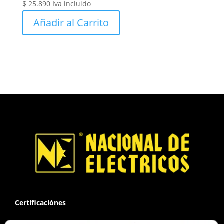
$
25.890
Iva incluido
Añadir al Carrito
Certificaciónes