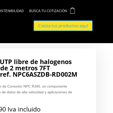
0
0
OSTENIBILIDAD
OSTENIBILIDAD
BUSCA TU COTIZACIÓN
BUSCA TU COTIZACIÓN
Cotiza tus productos aquí
Cotiza tus productos aquí
/UTP libre de halogenos
 de 2 metros 7FT
ref. NPC6ASZDB-RD002M
ble de Conexión NPC RJ45, un componente
 de datos de alta velocidad y aplicaciones de
90
Iva incluido