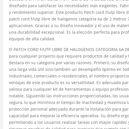
diseñado para satisfacer las necesidades más exigentes. Fa
y rendimiento superior. Este producto Patch cord f/utp libre
patch cord f/utp libre de halogenos categoria 6a de 2 metros
aplicaciones. Gracias a su diseño innovador y el uso de mater
una durabilidad excepcional. Es la elección perfecta para pr
equipos de alta calidad.
El PATCH CORD F/UTP LIBRE DE HALOGENOS CATEGORIA 6A D
para cualquier proyecto que requiere productos de calidad y
destaca en su categoría por varias razones. Primero, su diseñ
una larga vida útil sino también un desempeño óptimo en todas
industriales, comerciales o residenciales, el nombre proporcio
ventajas de este producto es su versatilidad. Es adecuado par
valiosa para cualquier kit de herramientas o equipo profesion
notable. Siguiendo las instrucciones proporcionadas, los usu
segura, lo que minimiza el tiempo de inactividad y maximiza l
protección personal adecuado durante la instalación para gar
capacidad para mejorar la eficiencia operativa. Su diseño ergo
permitiendo a los usuarios realizar tareas con mayor rapidez
rigurosas pruebas de calidad para asegurar que cumple con lo