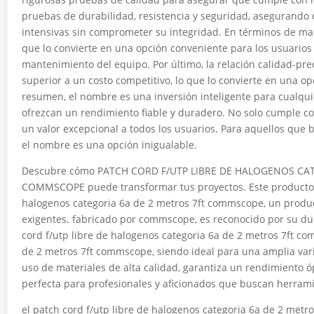
pruebas de durabilidad, resistencia y seguridad, asegurando
intensivas sin comprometer su integridad. En términos de ma
que lo convierte en una opción conveniente para los usuarios 
mantenimiento del equipo. Por último, la relación calidad-pr
superior a un costo competitivo, lo que lo convierte en una 
resumen, el nombre es una inversión inteligente para cualq
ofrezcan un rendimiento fiable y duradero. No solo cumple co
un valor excepcional a todos los usuarios. Para aquellos que b
el nombre es una opción inigualable.
Descubre cómo PATCH CORD F/UTP LIBRE DE HALOGENOS CA
COMMSCOPE puede transformar tus proyectos. Este producto d
halogenos categoria 6a de 2 metros 7ft commscope, un produc
exigentes. fabricado por commscope, es reconocido por su du
cord f/utp libre de halogenos categoria 6a de 2 metros 7ft co
de 2 metros 7ft commscope, siendo ideal para una amplia vari
uso de materiales de alta calidad, garantiza un rendimiento ó
perfecta para profesionales y aficionados que buscan herrami
el patch cord f/utp libre de halogenos categoria 6a de 2 me