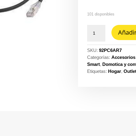
101 disponibles
Patch
Añadir
cord
f/UTP
libre
SKU:
92PC6AR7
de
Categorías:
Accesorios
halogenos
Smart
,
Domotica y cont
categoria
Etiquetas:
Hogar
,
Outle
6A
de
2
metros
7FT
CommScope
ref.
NPC6ASZDB-
RD002M