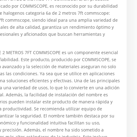
bricado por COMMSCOPE, es reconocido por su durabilidad
 de halogenos categoria 6a de 2 metros 7ft commscope:
 7ft commscope, siendo ideal para una amplia variedad de
iales de alta calidad, garantiza un rendimiento óptimo y
ofesionales y aficionados que buscan herramientas y
E 2 METROS 7FT COMMSCOPE es un componente esencial
 fiabilidad. Este producto, producido por COMMSCOPE, se
o avanzado y la selección de materiales aseguran no solo
 las condiciones. Ya sea que se utilice en aplicaciones
na soluciones eficientes y efectivas. Una de las principales
a una variedad de usos, lo que lo convierte en una adición
al. Además, la facilidad de instalación del nombre es
arios pueden instalar este producto de manera rápida y
a productividad. Se recomienda utilizar equipo de
antizar la seguridad. El nombre también destaca por su
nómico y funcionalidad intuitiva facilitan su uso,
 y precisión. Además, el nombre ha sido sometido a
s más altos estándares de la industria. Esto incluye