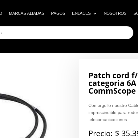
O
O
MARCAS ALIADAS
MARCAS ALIADAS
PAGOS
PAGOS
ENLACES
ENLACES
NOSOTROS
NOSOTROS
S
S
Patch cord f
categoria 6A
CommScope 
Con orgullo nuestro Ca
imprescindible para redes
telecomunicaciones.
Precio:
$
35.3