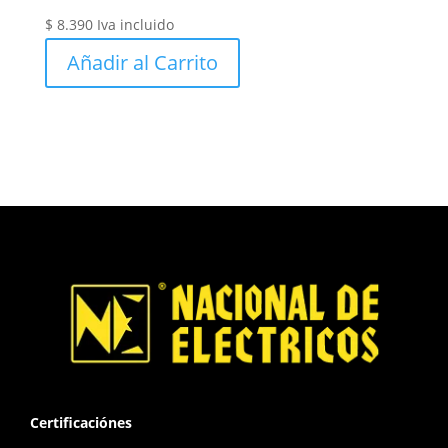
$
8.390
Iva incluido
Añadir al Carrito
Certificaciónes