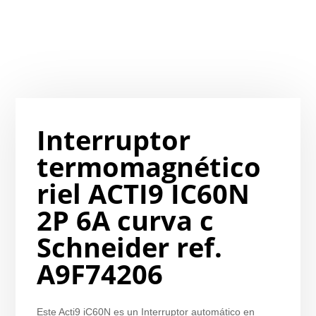
Interruptor
termomagnético
riel ACTI9 IC60N
2P 6A curva c
Schneider ref.
A9F74206
Este Acti9 iC60N es un Interruptor automático en