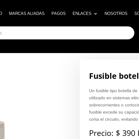
O
O
MARCAS ALIADAS
MARCAS ALIADAS
PAGOS
PAGOS
ENLACES
ENLACES
NOSOTROS
NOSOTROS
S
S
Fusible botel
Un fusible tipo botella d
utilizado en sistemas el
sobrecorrientes o cortoci
fusible excede su capacid
corta el circuito, evitan
Precio:
$
390