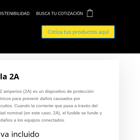
0
0
OSTENIBILIDAD
OSTENIBILIDAD
BUSCA TU COTIZACIÓN
BUSCA TU COTIZACIÓN
Cotiza tus productos aquí
Cotiza tus productos aquí
la 2A
e 2 amperios (2A) es un dispositivo de protección
éctricos para prevenir daños causados por
rcuitos. Cuando la corriente que pasa a través del
ad nominal (en este caso, 2A), el fusible se funde y
do daños a los equipos conectados.
Iva incluido