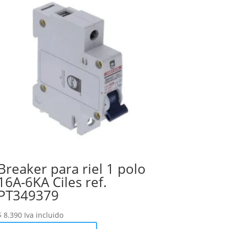
Breaker para riel 1 polo
16A-6KA Ciles ref.
PT349379
$
8.390
Iva incluido