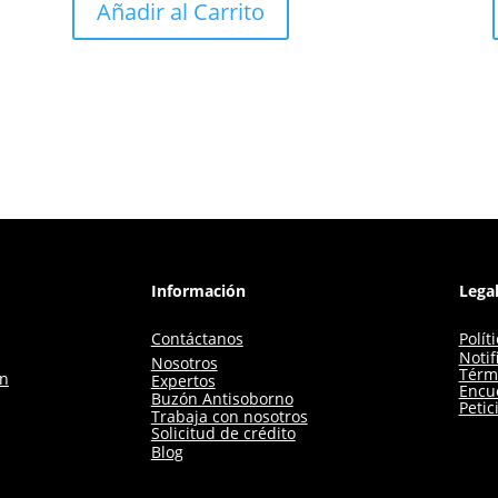
Añadir al Carrito
Información
Lega
Contáctanos
Polít
Notif
Nosotros
Térm
ón
Expertos
Encue
Buzón Antisoborno
Petic
Trabaja con nosotros
Solicitud de crédito
Blog