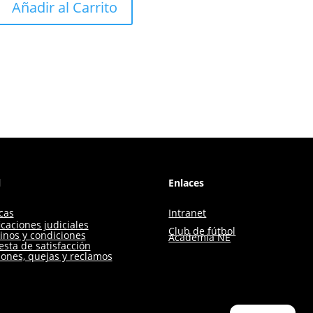
Añadir al Carrito
l
Enlaces
icas
Intranet
icaciones judiciales
Club de fútbol
inos y condiciones
Academia NE
sta de satisfacción
iones, quejas y reclamos