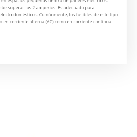
 en espacios pequeños dentro de paneles eléctricos.
debe superar los 2 amperios. Es adecuado para
lectrodomésticos. Comúnmente, los fusibles de este tipo
to en corriente alterna (AC) como en corriente continua