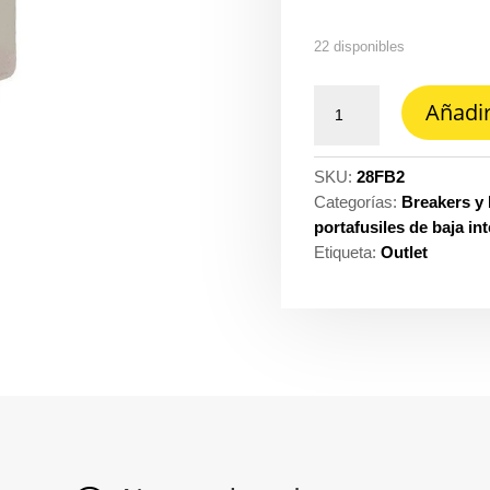
22 disponibles
Fusible
Añadir
botella
2A
cantidad
SKU:
28FB2
Categorías:
Breakers y 
portafusiles de baja in
Etiqueta:
Outlet