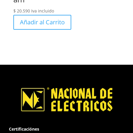
$
20.590
Iva incluido
Añadir al Carrito
Certificaciónes