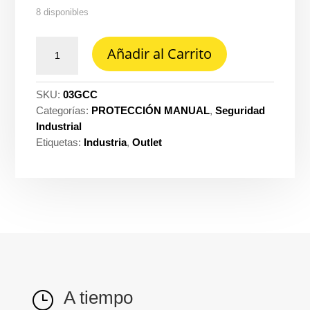
8 disponibles
Guante
Añadir al Carrito
de
cuero
tipo
SKU:
03GCC
carnaza
Categorías:
PROTECCIÓN MANUAL
,
Seguridad
cantidad
Industrial
Etiquetas:
Industria
,
Outlet
A tiempo
}