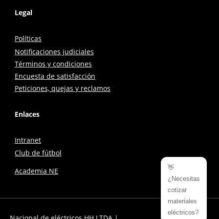
Legal
Políticas
Notificaciones judiciales
Términos y condiciones
Encuesta de satisfacción
Peticiones, quejas y reclamos
Enlaces
Intranet
Club de fútbol
👋
Academia NE
¿Necesitas
cotizar
materiales
eléctricos?
Nacional de eléctricos HH LTDA |