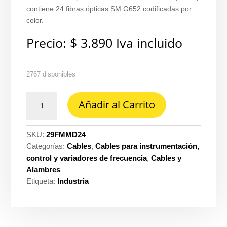
contiene 24 fibras ópticas SM G652 codificadas por
color.
Precio:
$
3.890
Iva incluido
2767 disponibles
Fibra
Añadir al Carrito
optica
monom
24H
SKU:
29FMMD24
armado
Categorías:
Cables
,
Cables para instrumentación,
dielectrico
control y variadores de frecuencia
,
Cables y
adss
Alambres
ext
Etiqueta:
Industria
loose-
t
60°
hdpe