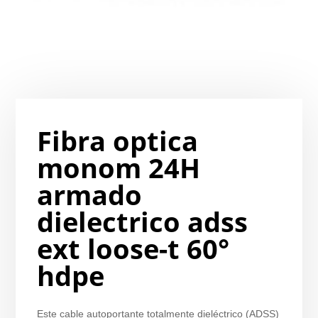
Fibra optica
monom 24H
armado
dielectrico adss
ext loose-t 60°
hdpe
Este cable autoportante totalmente dieléctrico (ADSS)