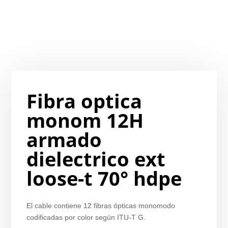
Fibra optica
monom 12H
armado
dielectrico ext
loose-t 70° hdpe
El cable contiene 12 fibras ópticas monomodo
codificadas por color según ITU-T G.