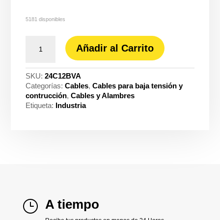
5181 disponibles
Cable
Añadir al Carrito
THHN-
2
tc
SKU:
24C12BVA
7H
Categorías:
Cables
,
Cables para baja tensión y
cobre
contrucción
,
Cables y Alambres
3X12
Etiqueta:
Industria
blanco
-
verde-
azul
Centelsa
200310
cantidad
A tiempo
}