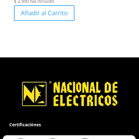
$
2.990
Iva incluido
Añadir al Carrito
Certificaciónes