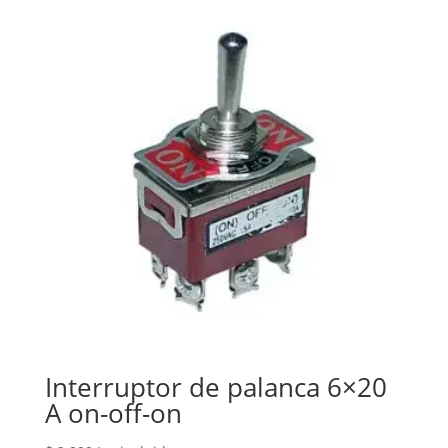
Interruptor de palanca 6×20
A on-off-on