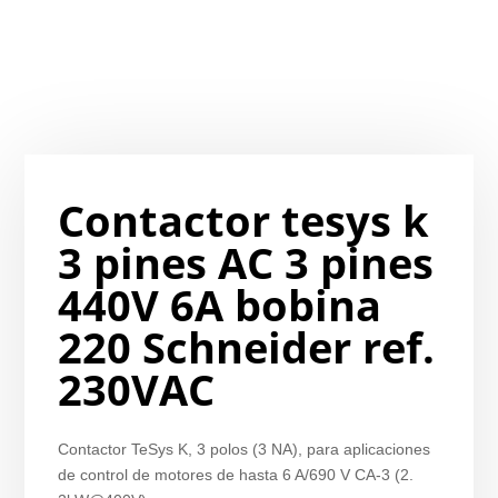
Contactor tesys k
3 pines AC 3 pines
440V 6A bobina
220 Schneider ref.
230VAC
Contactor TeSys K, 3 polos (3 NA), para aplicaciones
de control de motores de hasta 6 A/690 V CA-3 (2.