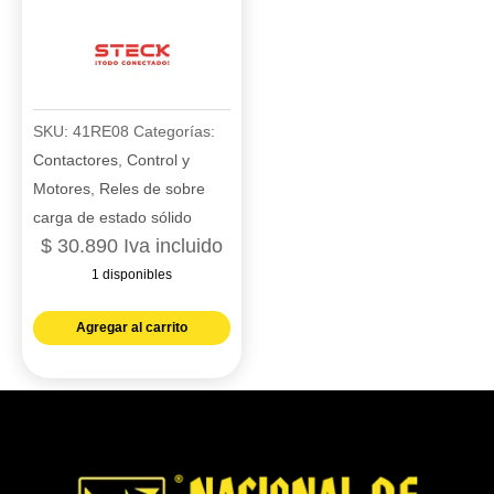
STECK
cantidad
SKU:
41RE08
Categorías:
Contactores
,
Control y
Motores
,
Reles de sobre
carga de estado sólido
$
30.890
Iva incluido
1 disponibles
RELE
Agregar al carrito
TERMICO
RANGO
DE
CORRIENTE
5,5
-