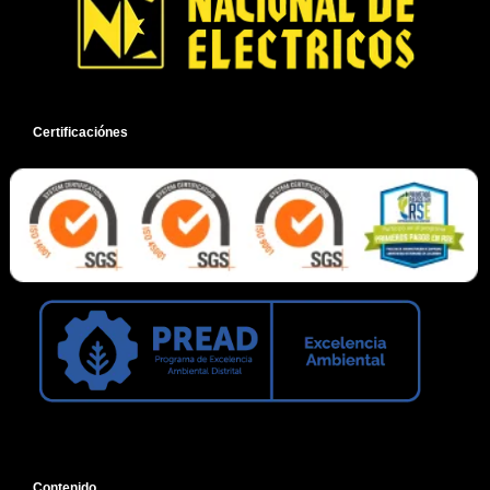
8A
FR25
-
SRT258
Certificaciónes
-
STECK
cantidad
Contenido