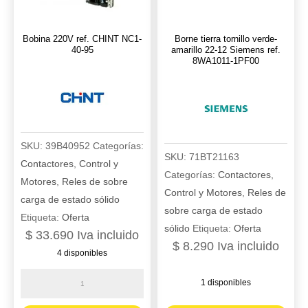
Bobina 220V ref. CHINT NC1-
Borne tierra tornillo verde-
40-95
amarillo 22-12 Siemens ref.
8WA1011-1PF00
SKU:
39B40952
Categorías:
SKU:
71BT21163
Contactores
,
Control y
Categorías:
Contactores
,
Motores
,
Reles de sobre
Control y Motores
,
Reles de
carga de estado sólido
sobre carga de estado
Etiqueta:
Oferta
sólido
Etiqueta:
Oferta
$
33.690
Iva incluido
$
8.290
Iva incluido
4 disponibles
Bobina
1 disponibles
220V
Borne