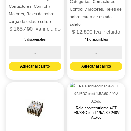
Categorías:
Contactores
,
Contactores
,
Control y
Control y Motores
,
Reles de
Motores
,
Reles de sobre
sobre carga de estado
carga de estado sólido
sólido
$
165.490
Iva incluido
$
12.890
Iva incluido
5 disponibles
41 disponibles
BREAKER
BREAKER
TACO
TACO
INDUSTRIAL
RIEL
Agregar al carrito
Agregar al carrito
3X225A
DE
42kA
1X40A
240
10kA
VAC
240V-
-
SDA61C40
Rele sobrecorriente 4CT
SDJS225
-
9BI/6BO med 1/5A 60-240V
AC/dc
-
STECK
STECK
cantidad