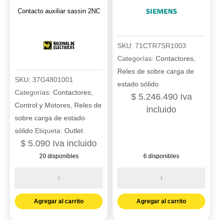
cantidad
Contacto auxiliar sassin 2NC
SKU:
71CTR7SR1003
Categorías:
Contactores
,
Reles de sobre carga de
SKU:
37G4801001
estado sólido
Categorías:
Contactores
,
$
5.246.490
Iva
Control y Motores
,
Reles de
incluido
sobre carga de estado
sólido
Etiqueta:
Outlet
$
5.090
Iva incluido
20 disponibles
6 disponibles
Contacto
Rele
auxiliar
sobrecorriente
sassin
4CT
Agregar al carrito
Agregar al carrito
2NC
9BI/6BO