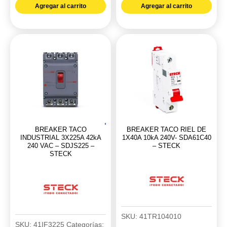
ref.
Agregar al carrito
Agregar al carrito
tierra
CHINT
tornillo
NC1-
verde-
40-
amarillo
95
22-
cantidad
12
Siemens
ref.
8WA1011-
BREAKER TACO
BREAKER TACO RIEL DE
1PF00
INDUSTRIAL 3X225A 42kA
1X40A 10kA 240V- SDA61C40
cantidad
240 VAC – SDJS225 –
– STECK
STECK
SKU:
41TR104010
SKU:
41IF3225
Categorías: