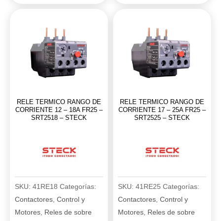
cantidad
med
1/5A
60-
240V
AC/dc
cantidad
RELE TERMICO RANGO DE
RELE TERMICO RANGO DE
CORRIENTE 12 – 18A FR25 –
CORRIENTE 17 – 25A FR25 –
SRT2518 – STECK
SRT2525 – STECK
SKU:
41RE18
Categorías:
SKU:
41RE25
Categorías:
Contactores
,
Control y
Contactores
,
Control y
Motores
,
Reles de sobre
Motores
,
Reles de sobre