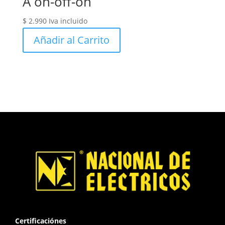
A on-off-on
$
2.990
Iva incluido
Añadir al Carrito
Certificaciónes