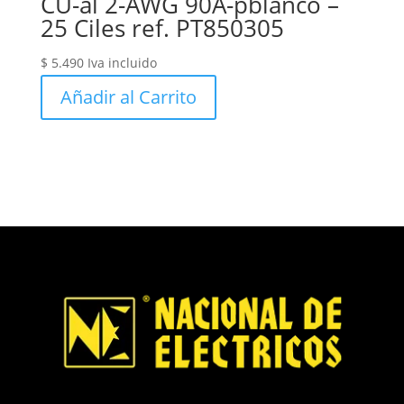
CU-al 2-AWG 90A-pblanco –
25 Ciles ref. PT850305
$
5.490
Iva incluido
Añadir al Carrito