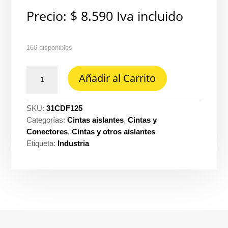
Precio:
$
8.590
Iva incluido
166 disponibles
Cinta
Añadir al Carrito
doble
faz
1/2''
SKU:
31CDF125
x
Categorías:
Cintas aislantes
,
Cintas y
5
Conectores
,
Cintas y otros aislantes
metros
Etiqueta:
Industria
Dexson
ref.
DXN33021
cantidad