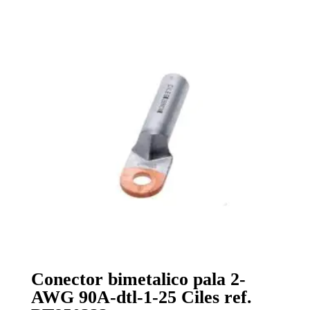
Conector bimetalico pala 2-
AWG 90A-dtl-1-25 Ciles ref.