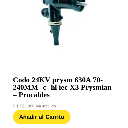
Codo 24KV prysm 630A 70-
240MM -c- hl iec X3 Prysmian
– Procables
$
1.723.390
Iva incluido
Añadir al Carrito