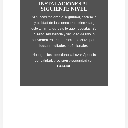
INSTALACIONES AL
SIGUIENTE NIVEL
Si buscas mejorar la seguridad, eficiencia
y calidad de tus conexiones eléctricas,
este terminal es justo lo que necesitas. Su
diseño, resistencia y facilidad de uso lo
convierten en una herramienta clave para
lograr resultados profesionales.
No dejes tus conexiones al azar. Apuesta
por calidad, precisión y seguridad con
General
.