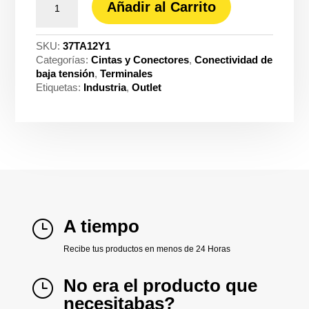
Añadir al Carrito
aislada
anill
12-
SKU:
37TA12Y1
10
Categorías:
Cintas y Conectores
,
Conectividad de
am
baja tensión
,
Terminales
1/4
Etiquetas:
Industria
,
Outlet
General
cantidad
A tiempo
}
Recibe tus productos en menos de 24 Horas
No era el producto que
}
necesitabas?