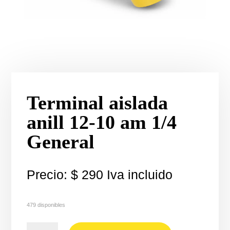
Terminal aislada
anill 12-10 am 1/4
General
Precio:
$
290
Iva incluido
479 disponibles
Terminal