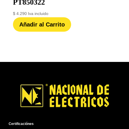
PT850322
$
4.290
Iva incluido
Añadir al Carrito
Certificaciónes