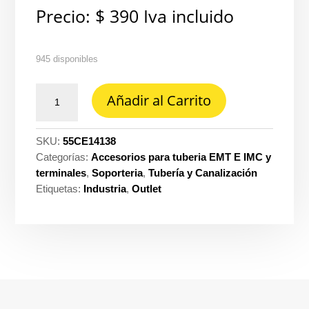
Precio:
$
390
Iva incluido
945 disponibles
Chazo
Añadir al Carrito
metalico
expansivo
tornillo
SKU:
55CE14138
con
Categorías:
Accesorios para tuberia EMT E IMC y
tuerca
terminales
,
Soporteria
,
Tubería y Canalización
1/4
Etiquetas:
Industria
,
Outlet
x
1.3/8"
cantidad